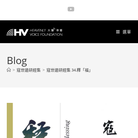
選單
Blog
>
寇世遠研經集
>
寇世遠研經集 34.釋「福」