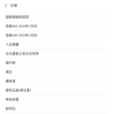
分類
戀愛婚姻與家庭
恩典365 2026年1月份
恩典365 2024年1月份
人生錦囊
台北基督之家主日崇拜
啟示錄
箴言
羅馬書
摩西五經(律法書)
希伯來書
創世記