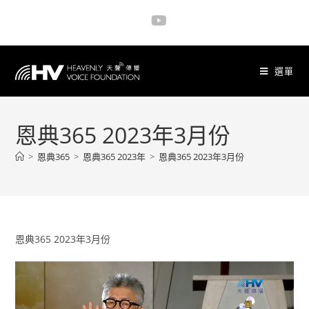
選單
恩典365 2023年3月份
>
恩典365
>
恩典365 2023年
>
恩典365 2023年3月份
恩典365 2023年3月份