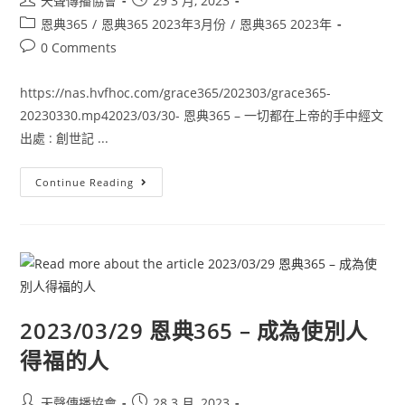
天聲傳播協會
29 3 月, 2023
恩典365
/
恩典365 2023年3月份
/
恩典365 2023年
0 Comments
https://nas.hvfhoc.com/grace365/202303/grace365-
20230330.mp42023/03/30- 恩典365 – 一切都在上帝的手中經文
出處 : 創世記 ...
Continue Reading
2023/03/29 恩典365 – 成為使別人
得福的人
天聲傳播協會
28 3 月, 2023