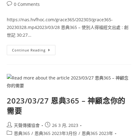
0 Comments
https://nas.hvfhoc.com/grace365/202303/grace365-
20230328.mp42023/03/28 恩典365 – 使別人得福經文出處 : 創
世記 30:27...
Continue Reading
2023/03/27 恩典365 – 神顧念你的
需要
天聲傳播協會
26 3 月, 2023
恩典365
/
恩典365 2023年3月份
/
恩典365 2023年