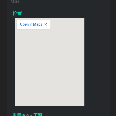
More
位置
恩典365 - 天聲