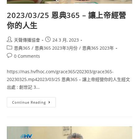
2023/03/25 恩典365 – 讓上帝經營
你的人生
天聲傳播協會
24 3 月, 2023
恩典365
/
恩典365 2023年3月份
/
恩典365 2023年
0 Comments
https://nas.hvfhoc.com/grace365/202303/grace365-
20230325.mp42023/03/25 恩典365 – 讓上帝經營你的人生經文
出處 : 創世記 3...
Continue Reading