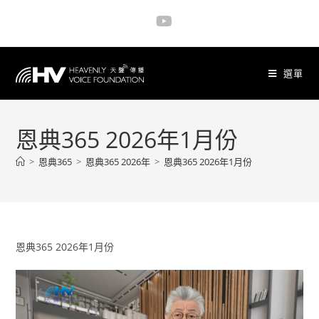
選單
恩典365 2026年1月份
>
恩典365
>
恩典365 2026年
>
恩典365 2026年1月份
恩典365 2026年1月份