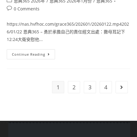
恩典365 2026年
/
恩典365 2026年1月份
/
恩典365
0 Comments
https://nas.hvfhoc.com/grace365/202601/20260122.mp4202
6/01/22 恩典365 – 勇於承擔自己的責任經文出處：撒母耳記下
12:24大衛安慰他...
Continue Reading
1
2
3
4