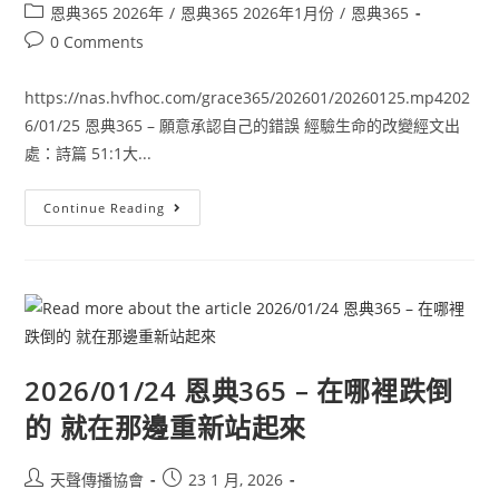
恩典365 2026年
/
恩典365 2026年1月份
/
恩典365
0 Comments
https://nas.hvfhoc.com/grace365/202601/20260125.mp4202
6/01/25 恩典365 – 願意承認自己的錯誤 經驗生命的改變經文出
處：詩篇 51:1大...
Continue Reading
2026/01/24 恩典365 – 在哪裡跌倒
的 就在那邊重新站起來
天聲傳播協會
23 1 月, 2026