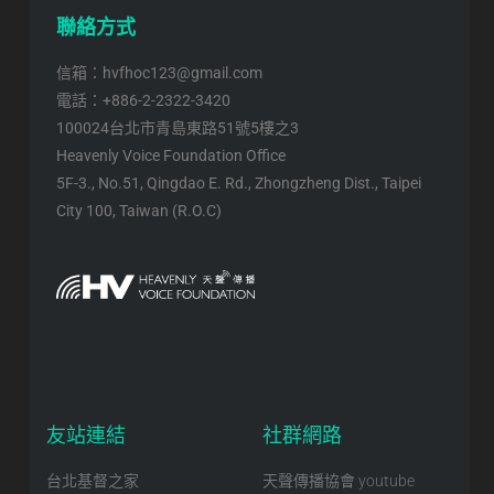
聯絡方式
信箱：hvfhoc123@gmail.com
電話：+886-2-2322-3420
100024台北市青島東路51號5樓之3
Heavenly Voice Foundation Office
5F-3., No.51, Qingdao E. Rd., Zhongzheng Dist., Taipei
City 100, Taiwan (R.O.C)
友站連結
社群網路
台北基督之家
天聲傳播協會 youtube