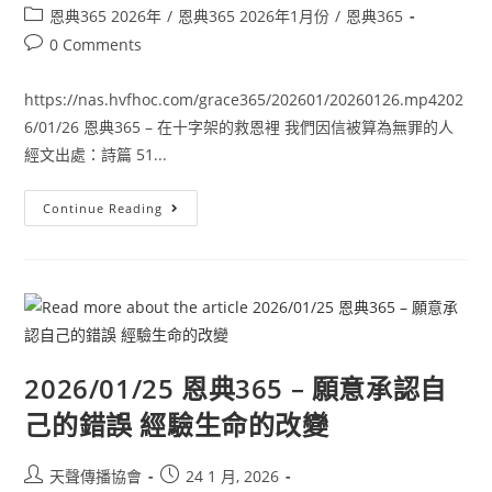
恩典365 2026年
/
恩典365 2026年1月份
/
恩典365
0 Comments
https://nas.hvfhoc.com/grace365/202601/20260126.mp4202
6/01/26 恩典365 – 在十字架的救恩裡 我們因信被算為無罪的人
經文出處：詩篇 51...
Continue Reading
2026/01/25 恩典365 – 願意承認自
己的錯誤 經驗生命的改變
天聲傳播協會
24 1 月, 2026