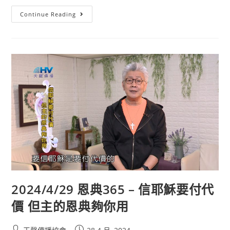
Continue Reading
2024/4/29 恩典365 – 信耶穌要付代
價 但主的恩典夠你用