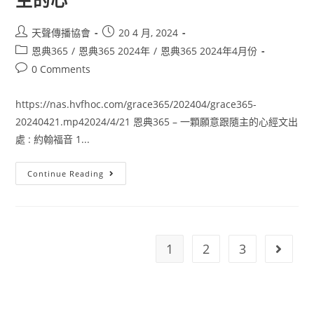
天聲傳播協會
20 4 月, 2024
恩典365
/
恩典365 2024年
/
恩典365 2024年4月份
0 Comments
https://nas.hvfhoc.com/grace365/202404/grace365-
20240421.mp42024/4/21 恩典365 – 一顆願意跟隨主的心經文出
處 : 約翰福音 1...
Continue Reading
1
2
3