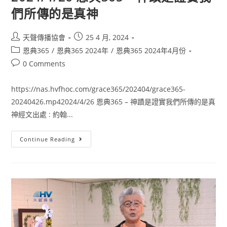
們所傳的是真神
天聲傳播協會
25 4 月, 2024
恩典365
/
恩典365 2024年
/
恩典365 2024年4月份
0 Comments
https://nas.hvfhoc.com/grace365/202404/grace365-
20240426.mp42024/4/26 恩典365 – 神蹟是證實我們所傳的是真
神經文出處 : 約翰...
Continue Reading