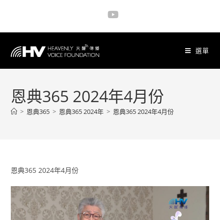
選單
恩典365 2024年4月份
>
恩典365
>
恩典365 2024年
>
恩典365 2024年4月份
恩典365 2024年4月份