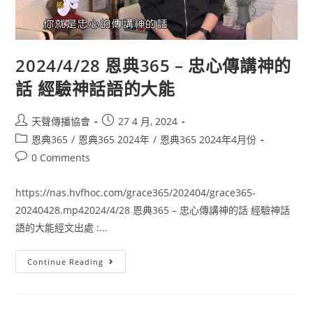
2024/4/28 恩典365 – 忠心傳講神的
話 經驗神話語的大能
天聲傳播協會
27 4 月, 2024
恩典365
/
恩典365 2024年
/
恩典365 2024年4月份
0 Comments
https://nas.hvfhoc.com/grace365/202404/grace365-
20240428.mp42024/4/28 恩典365 – 忠心傳講神的話 經驗神話
語的大能經文出處 :...
Continue Reading