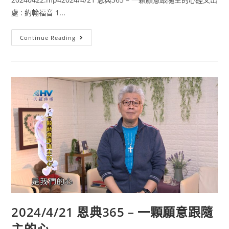
處 : 約翰福音 1...
Continue Reading
2024/4/21 恩典365 – 一顆願意跟隨
主的心