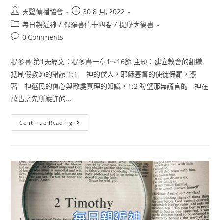
天聲傳播協會
30 8 月, 2022
每日親近神
/
保羅書信十四卷
/
提摩太後書
0 Comments
提多書 第1天經文：提多書一章1〜16節 主題：建立教會的組織
抵制假教師的錯謬 1:1 神的僕人，耶穌基督的使徒保羅，憑
著 神選民的信心與敬虔真理的知識，1:2 盼望那無謊言的 神在
萬古之先所應許的...
Continue Reading