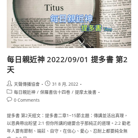
每日親近神 2022/09/01 提多書 第2
天
天聲傳播協會
31 8 月, 2022
每日親近神
/
保羅書信十四卷
/
提摩太後書
0 Comments
提多書 第2天經文：提多書二章1~15節主題：傳講並活出真理，
以恩典帶出盼望 2:1 但你所講的總要合乎那純正的道理。2:2 勸老
年人要有節制、端莊、自守，在信心、愛心、忍耐上都要純全無