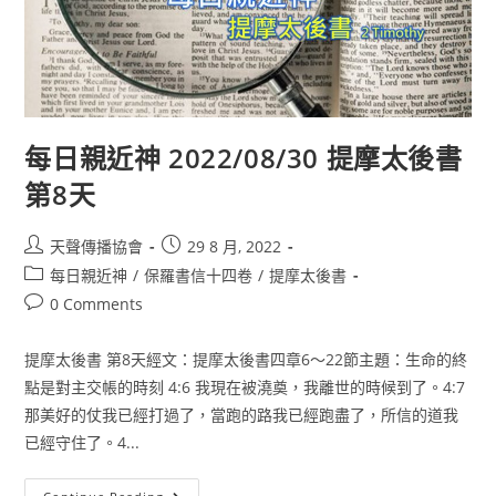
每日親近神 2022/08/30 提摩太後書
第8天
天聲傳播協會
29 8 月, 2022
每日親近神
/
保羅書信十四卷
/
提摩太後書
0 Comments
提摩太後書 第8天經文：提摩太後書四章6〜22節主題：生命的終
點是對主交帳的時刻 4:6 我現在被澆奠，我離世的時候到了。4:7
那美好的仗我已經打過了，當跑的路我已經跑盡了，所信的道我
已經守住了。4...