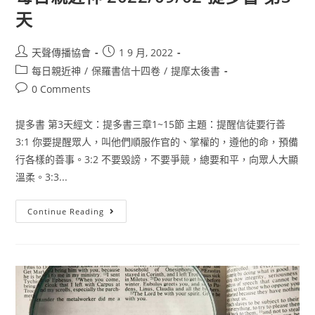
天
天聲傳播協會
1 9 月, 2022
每日親近神
/
保羅書信十四卷
/
提摩太後書
0 Comments
提多書 第3天經文：提多書三章1~15節 主題：提醒信徒要行善
3:1 你要提醒眾人，叫他們順服作官的、掌權的，遵他的命，預備
行各樣的善事。3:2 不要毀謗，不要爭競，總要和平，向眾人大顯
溫柔。3:3...
Continue Reading