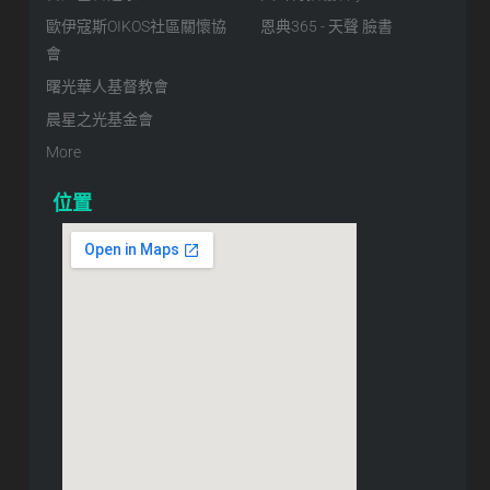
歐伊寇斯OIKOS社區關懷協
恩典365 - 天聲 臉書
會
曙光華人基督教會
晨星之光基金會
More
位置