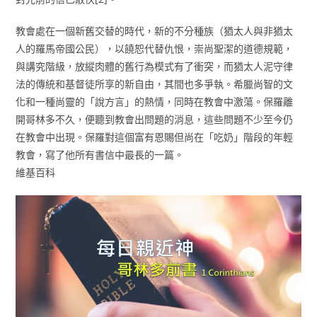
教會處在一個新舊交替的時代，新的不分種族（猶太人與非猶太
人的羅馬帝國公民），以饒恕代替仇恨，崇尚聖潔的道德規範，
與講究階級，放縱肉體的舊行為模式有了衝突，而猶太人泥守律
法的傳統和基督徒所享的新自由，其間也多爭執。希臘尚智的文
化和一種尚靈的「說方言」的熱情，同時在教會中激蕩。保羅離
開哥林多不久，便聽到教會出問題的消息，這些問題不少至今仍
在教會中出現。保羅對這個富有恩賜但尚在「吃奶」階段的年輕
教會，寫了他所有書信中最長的一篇。
維基百科