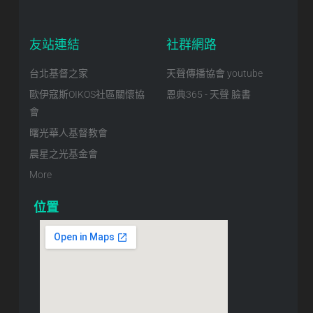
友站連結
社群網路
台北基督之家
天聲傳播協會 youtube
歐伊寇斯OIKOS社區關懷協
恩典365 - 天聲 臉書
會
曙光華人基督教會
晨星之光基金會
More
位置