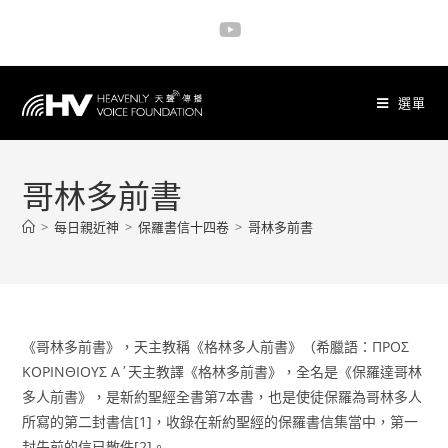
選單
哥林多前書
>
每日親近神
>
保羅書信十四卷
>
哥林多前書
《哥林多前書》，天主教稱《格林多人前書》（希臘語：ΠΡΟΣ
ΚΟΡΙΝΘΙΟΥΣ Α΄天主教譯《格林多前書》，全名是《保羅達哥林
多人前書》，是新約聖經全書第7本書，也是使徒保羅為哥林多人
所寫的第二封書信[1]，收錄在新約聖經的保羅書信集當中，第一
封先前的信已散佚[2]。