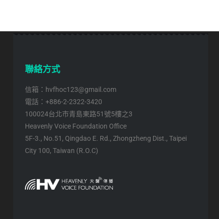
聯絡方式
信箱：hvfhoc123@gmail.com
電話：+886-2-2322-3420
100024台北市青島東路51號5樓之3
Heavenly Voice Foundation Office
5F-3., No.51, Qingdao E. Rd., Zhongzheng Dist., Taipei
City 100, Taiwan (R.O.C)