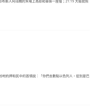
耶布斯人阿珥楠的禾場上為耶和華築一座壇；21:19 大衛就照
大衛就吩咐約押和民中的首領說：「你們去數點以色列人，從別是巴