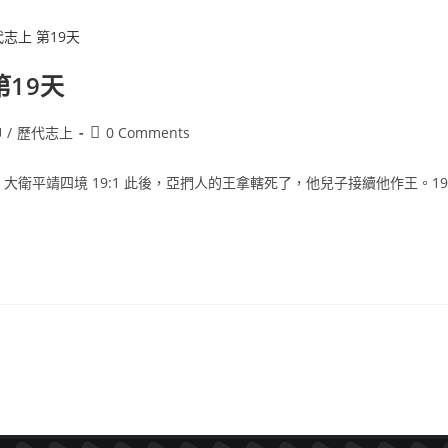
第19天
神
/
歷代志上
0 Comments
：大衛平靖四境 19:1 此後，亞捫人的王拿轄死了，他兒子接續他作王。1