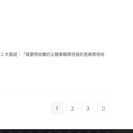
9:2 大衛說：「我要照哈嫩的父親拿轄厚待我的恩典厚待哈
1
2
3