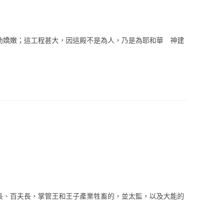
還年幼嬌嫩；這工程甚大，因這殿不是為人，乃是為耶和華 神建
千夫長、百夫長，掌管王和王子產業牲畜的，並太監，以及大能的