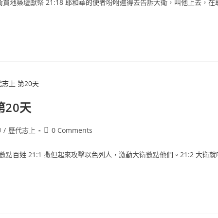
衛買地築壇獻祭 21:18 耶和華的使者吩咐迦得去告訴大衛，叫他上去，在
第20天
神
/
歷代志上
0 Comments
衛數點百姓 21:1 撒但起來攻擊以色列人，激動大衛數點他們。21:2 