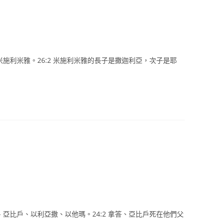
米施利米雅。26:2 米施利米雅的長子是撒迦利亞，次子是耶
、亞比戶、以利亞撒、以他瑪。24:2 拿答、亞比戶死在他們父