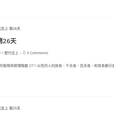
第26天
神
/
歷代志上
0 Comments
大衛的衛隊與管理階層 27:1 以色列人的族長、千夫長、百夫長，和官長