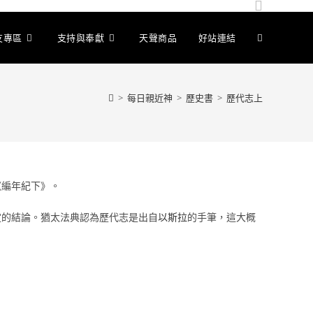
友專區
支持與奉獻
天聲商品
好站連結
>
每日親近神
>
歷史書
>
歷代志上
《編年紀下》。
定的結論。猶太法典認為歷代志是出自
以斯拉
的手筆，這大概