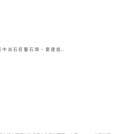
派 石 匠 鑿 石 頭 、 要 建 造...