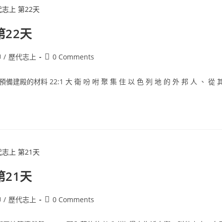
第22天
神
/
歷代志上
0 Comments
 22:1 大 衛 吩 咐 聚 集 住 以 色 列 地 的 外 邦 人 、 從 其 中 
第21天
神
/
歷代志上
0 Comments