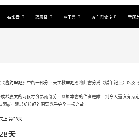
看影音
聽廣播
電子書
誡命與使命
新朋
教
《
舊約聖經
》中的一部分。天主教
聖經
則將此書分爲《編年紀上》以及
譯成
希臘文
的時候才分為兩部分。關於本書的作者是誰，到今天還沒有肯
3節
）跟
以斯拉記
的開頭幾乎完全一樣之故。
參
28天