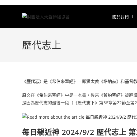
關於我們
歷代志上
《
歷代志
》是《
希伯來聖經
》，即
猶太教
《
塔納赫
》和
基督
原文在《
希伯來聖經
》中是一本書，後來《
舊約聖經
》被翻
是因為歷代志的最後一段（《
歷代志下
》第36章第22節至第2
每日親近神 2024/9/2 歷代志上 第