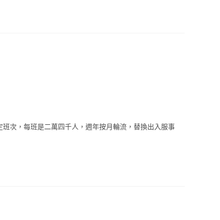
都分定班次，每班是二萬四千人，週年按月輪流，替換出入服事