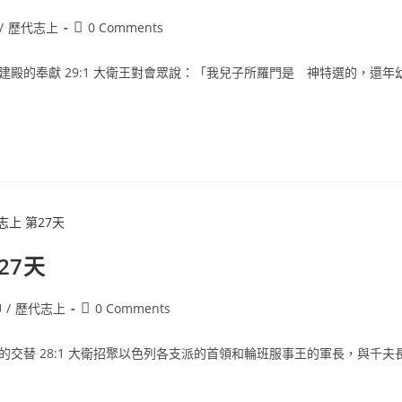
/
歷代志上
0 Comments
募集建殿的奉獻 29:1 大衛王對會眾說：「我兒子所羅門是 神特選的，
27天
神
/
歷代志上
0 Comments
世代的交替 28:1 大衛招聚以色列各支派的首領和輪班服事王的軍長，與