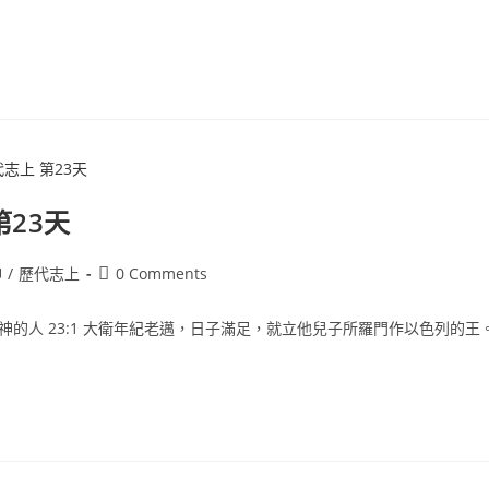
第23天
神
/
歷代志上
0 Comments
神的人 23:1 大衛年紀老邁，日子滿足，就立他兒子所羅門作以色列的王。2