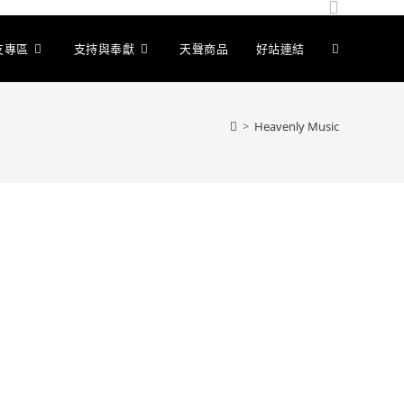
友專區
支持與奉獻
天聲商品
好站連結
>
Heavenly Music​