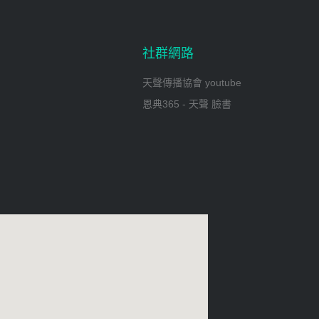
社群網路
天聲傳播協會 youtube
恩典365 - 天聲 臉書