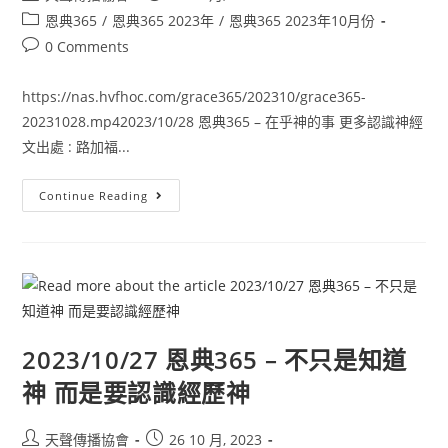
恩典365
/
恩典365 2023年
/
恩典365 2023年10月份
0 Comments
https://nas.hvfhoc.com/grace365/202310/grace365-
20231028.mp42023/10/28 恩典365 – 在乎神的事 更多認識神經
文出處 : 路加福...
Continue Reading
2023/10/27 恩典365 – 不只是知道
神 而是要認識經歷神
天聲傳播協會
26 10 月, 2023