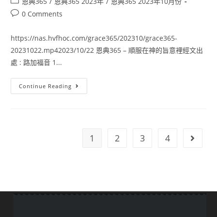
恩典365
/
恩典365 2023年
/
恩典365 2023年10月份
0 Comments
https://nas.hvfhoc.com/grace365/202310/grace365-
20231022.mp42023/10/22 恩典365 – 順服在神的旨意裡經文出
處 : 路加福音 1...
Continue Reading
1
2
3
4