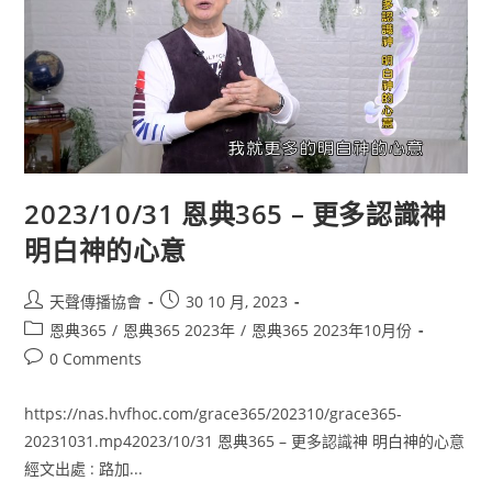
2023/10/31 恩典365 – 更多認識神
明白神的心意
天聲傳播協會
30 10 月, 2023
恩典365
/
恩典365 2023年
/
恩典365 2023年10月份
0 Comments
https://nas.hvfhoc.com/grace365/202310/grace365-
20231031.mp42023/10/31 恩典365 – 更多認識神 明白神的心意
經文出處 : 路加...