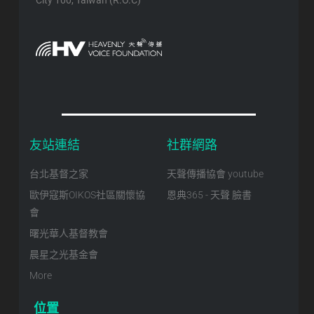
City 100, Taiwan (R.O.C)
友站連結
社群網路
台北基督之家
天聲傳播協會 youtube
歐伊寇斯OIKOS社區關懷協
恩典365 - 天聲 臉書
會
曙光華人基督教會
晨星之光基金會
More
位置