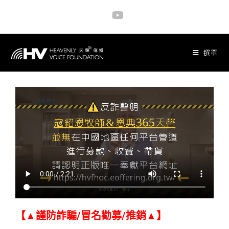
選單
【▲謹防詐騙/冒名勸募/推銷▲】