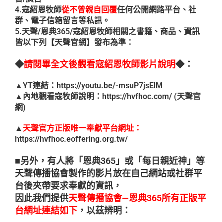
4.寇紹恩牧師
從不曾親自回覆
任何公開網路平台、社
群、電子信箱留言等私訊。
5.天聲/恩典365/寇紹恩牧師相關之書籍、商品、資訊
皆以下列【天聲官網】發布為準：
◆
請閱畢全文後觀看寇紹恩牧師影片說明
◆：
▲YT連結：
https://youtu.be/-msuP7jsElM
▲內地觀看寇牧師說明：
https://hvfhoc.com/ (天聲官
網)
▲
天聲官方正版唯一奉獻平台網址：
https://hvfhoc.eoffering.org.tw/
■另外，有人將「恩典365」或「每日親近神」等
天聲傳播協會製作的影片放在自己網站或社群平
台後夾帶要求奉獻的資訊，
因此我們提供
天聲傳播協會—恩典365所有正版平
台網址連結如下
，以茲辨明：