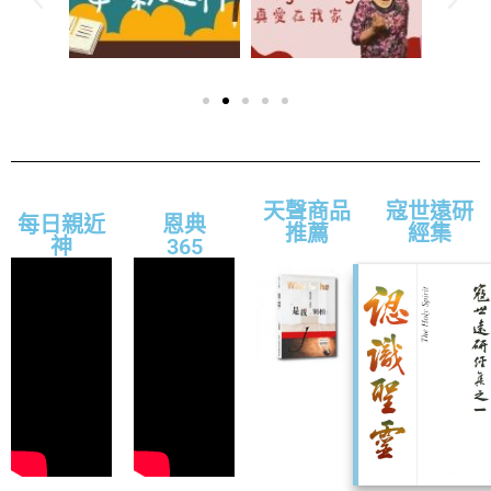
天聲商品
寇世遠研
每日親近
恩典
推薦
經集
神
365