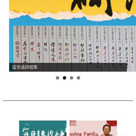
寇世遠研經集 免費電子書
2026年8月份 恩典365
寇世遠研經集
恩典365
5
每日親近神
真愛在我家