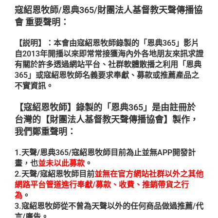
寇紹恩牧師/恩典365/財團法人基督教天聲傳播協
會 重要聲明：
【説明】：本會由寇紹恩牧師錄製的「恩典365」影片
自2013年開播以來即常常接獲海內外各地朋友來訊求證
有關於許多透過網站平台、社群軟體散播之利用「恩典
365」或寇紹恩牧師名義要求奉獻、募款或推薦產品之
不實資訊。
【寇紹恩牧師】錄製的「恩典365」是由註冊於
台灣的【財團法人基督教天聲傳播協會】製作，
我們鄭重聲明：
1.天聲/恩典365/寇紹恩牧師目前為止並無APP開發計
畫，也
並未以此募款
。
2.天聲/寇紹恩牧師目前
並無在官方網站社群以外之其他
網路平台管道進行奉獻/募款、收費、推銷帶貨之行
為
。
3.寇紹恩牧師從不曾為天聲以外的任何商品做過推薦/代
言/廣告。