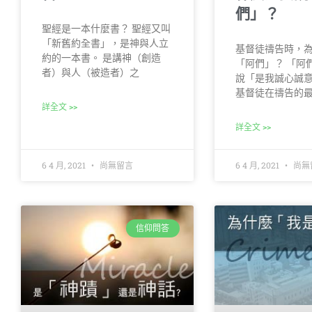
們」？
聖經是一本什麼書？ 聖經又叫
「新舊約全書」，是神與人立
基督徒禱告時，
約的一本書。 是講神（創造
「阿們」？ 「阿
者）與人（被造者）之
說「是我誠心誠
基督徒在禱告的
詳全文 >>
詳全文 >>
6 4 月, 2021
尚無留言
6 4 月, 2021
尚無
信仰問答