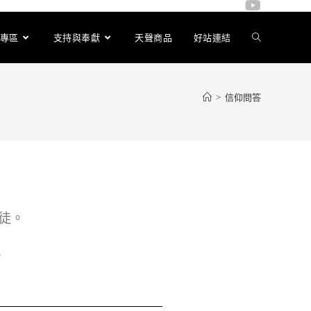
專區
支持與奉獻
天聲商品
好站連結
>
信仰問答
徒。
。