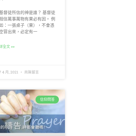
基督徒所信的神是誰？ 基督徒
相信萬事萬物有果必有因。 例
如：一張桌子（果），不會憑
空冒出來，必定有一
詳全文 >>
7 4 月, 2021
尚無留言
信仰問答