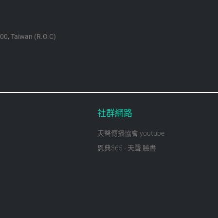
100, Taiwan (R.O.C)
社群網路
天聲傳播協會 youtube
恩典365 - 天聲 臉書