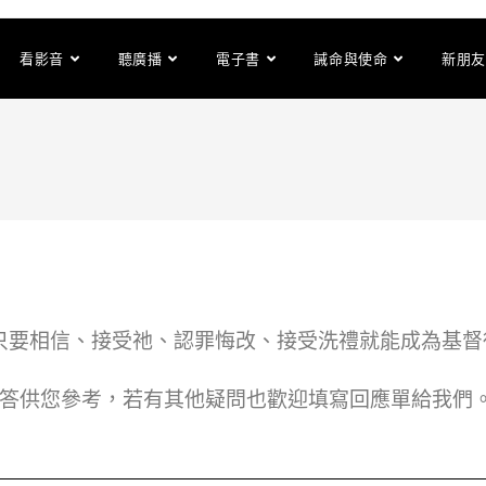
看影音
聽廣播
電子書
誡命與使命
新朋友
只要相信、接受祂、認罪悔改、接受洗禮就能成為基督
答供您參考，若有其他疑問也歡迎填寫回應單給我們