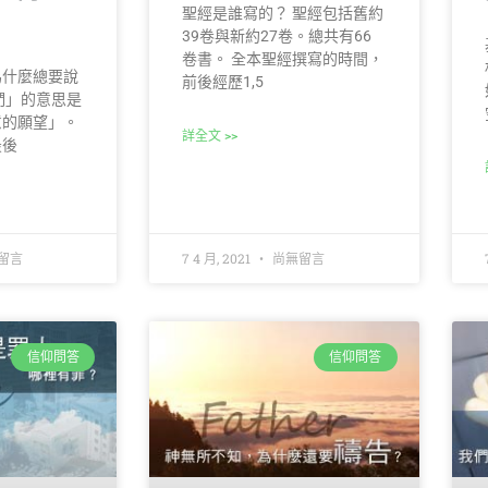
聖經是誰寫的？ 聖經包括舊約
39卷與新約27卷。總共有66
卷書。 全本聖經撰寫的時間，
為什麼總要說
前後經歷1,5
們」的意思是
意的願望」。
詳全文 >>
最後
留言
7 4 月, 2021
尚無留言
信仰問答
信仰問答