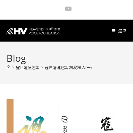
選單
Blog
>
寇世遠研經集
>
寇世遠研經集 29.認識人(一)