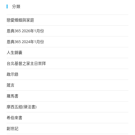
分類
戀愛婚姻與家庭
恩典365 2026年1月份
恩典365 2024年1月份
人生錦囊
台北基督之家主日崇拜
啟示錄
箴言
羅馬書
摩西五經(律法書)
希伯來書
創世記