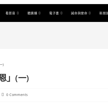
看影音
聽廣播
電子書
誡命與使命
新朋
恩」(一)
0 Comments