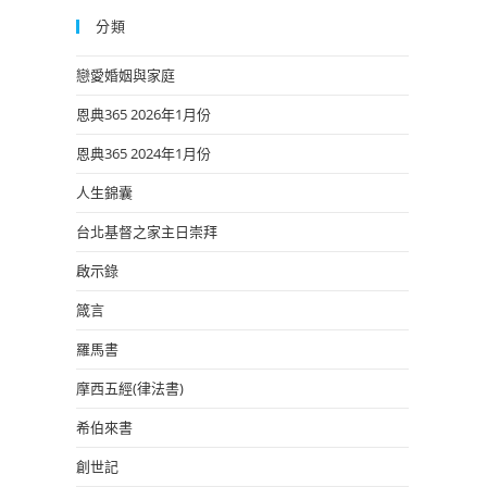
分類
戀愛婚姻與家庭
恩典365 2026年1月份
恩典365 2024年1月份
人生錦囊
台北基督之家主日崇拜
啟示錄
箴言
羅馬書
摩西五經(律法書)
希伯來書
創世記