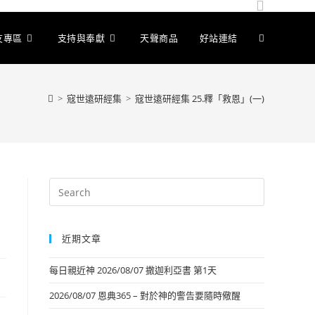
友專區
支持與奉獻
天聲商品
好站連結
>
寇世遠研經集
>
寇世遠研經集 25.釋「救恩」(一)
近期文章
每日親近神 2026/08/07 撒迦利亞書 第1天
2026/08/07 恩典365 – 對於神的警告要隨時儆醒