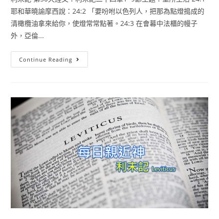
耶和華曉諭摩西說：24:2 「要吩咐以色列人，把那為點燈搗成的
清橄欖油拿來給你，使燈常常點著。24:3 在會幕中法櫃的幔子
外，亞倫...
Continue Reading