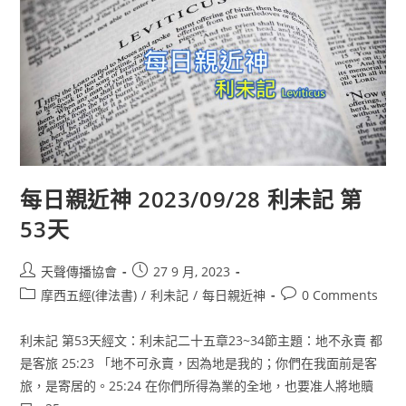
每日親近神 2023/09/28 利未記 第
53天
天聲傳播協會
27 9 月, 2023
摩西五經(律法書)
/
利未記
/
每日親近神
0 Comments
利未記 第53天經文：利未記二十五章23~34節主題：地不永賣 都
是客旅 25:23 「地不可永賣，因為地是我的；你們在我面前是客
旅，是寄居的。25:24 在你們所得為業的全地，也要准人將地贖