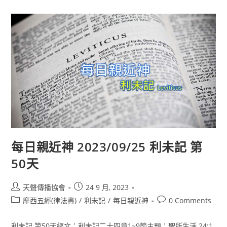
每日親近神 2023/09/25 利未記 第
50天
天聲傳播協會
24 9 月, 2023
摩西五經(律法書)
/
利未記
/
每日親近神
0 Comments
利未記 第50天經文：利未記二十四章1~9節主題：聖所生活 24:1