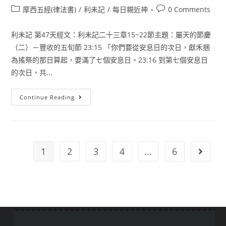
摩西五經(律法書)
/
利未記
/
每日親近神
0 Comments
利未記 第47天經文：利未記二十三章15~22節主題：屬天的節慶
（二）－豐收的五旬節 23:15 「你們要從安息日的次日，獻禾捆
為搖祭的那日算起，要滿了七個安息日。23:16 到第七個安息日
的次日，共...
Continue Reading
1
2
3
4
...
6