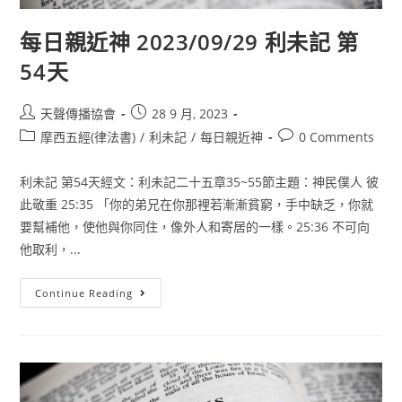
每日親近神 2023/09/29 利未記 第
54天
天聲傳播協會
28 9 月, 2023
摩西五經(律法書)
/
利未記
/
每日親近神
0 Comments
利未記 第54天經文：利未記二十五章35~55節主題：神民僕人 彼
此敬重 25:35 「你的弟兄在你那裡若漸漸貧窮，手中缺乏，你就
要幫補他，使他與你同住，像外人和寄居的一樣。25:36 不可向
他取利，...
Continue Reading