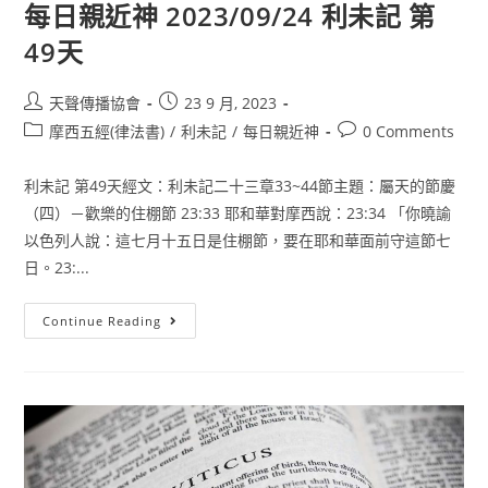
每日親近神 2023/09/24 利未記 第
49天
天聲傳播協會
23 9 月, 2023
摩西五經(律法書)
/
利未記
/
每日親近神
0 Comments
利未記 第49天經文：利未記二十三章33~44節主題：屬天的節慶
（四）－歡樂的住棚節 23:33 耶和華對摩西說：23:34 「你曉諭
以色列人說：這七月十五日是住棚節，要在耶和華面前守這節七
日。23:...
Continue Reading