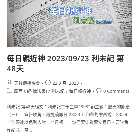
每日親近神 2023/09/23 利未記 第
48天
天聲傳播協會
22 9 月, 2023
摩西五經(律法書)
/
利未記
/
每日親近神
0 Comments
利未記 第48天經文：利未記二十三章23~32節主題：屬天的節慶
（三）―宣告吹角、再提贖罪日 23:23 耶和華對摩西說：23:24
「你曉諭以色列人說：七月初一，你們要守為聖安息日，要吹角
作紀念，當...