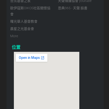
台北基督之家
天聲傳播協會 youtube
歐伊寇斯OIKOS社區關懷協
恩典365 - 天聲 臉書
會
曙光華人基督教會
晨星之光基金會
More
位置