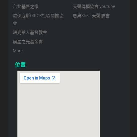
台北基督之家
天聲傳播協會 youtube
歐伊寇斯OIKOS社區關懷協
恩典365 - 天聲 臉書
會
曙光華人基督教會
晨星之光基金會
More
位置