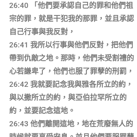
26:40 「他們要承認自己的罪和他們祖
宗的罪，就是干犯我的那罪，並且承認
自己行事與我反對，
26:41 我所以行事與他們反對，把他們
帶到仇敵之地。那時，他們未受割禮的
心若謙卑了，他們也服了罪孽的刑罰，
26:42 我就要記念我與雅各所立的約，
與以撒所立的約，與亞伯拉罕所立的
約，並要記念這地。
26:43 他們離開這地，地在荒廢無人的