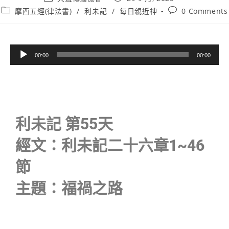
摩西五經(律法書)
/
利未記
/
每日親近神
0 Comments
音
00:00
00:00
訊
播
放
器
利未記 第55天
經文：利未記二十六章1~46
節
主題：福禍之路