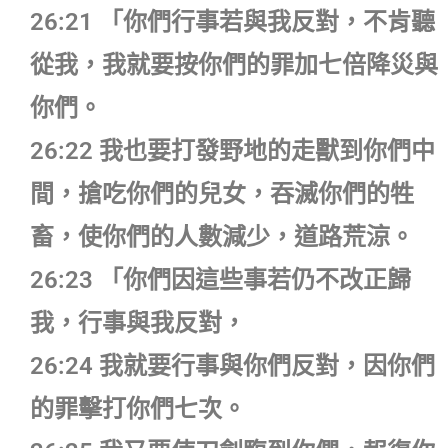
26:21 「你們行事若與我反對，不肯聽
從我，我就要按你們的罪加七倍降災與
你們。
26:22 我也要打發野地的走獸到你們中
間，搶吃你們的兒女，吞滅你們的牲
畜，使你們的人數減少，道路荒涼。
26:23 「你們因這些事若仍不改正歸
我，行事與我反對，
26:24 我就要行事與你們反對，因你們
的罪擊打你們七次。