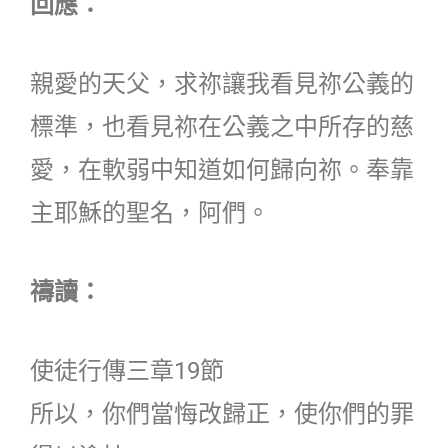
回應：
親愛的天父，求祢讓我看見祢公義的
標準，也看見祢在公義之中所存的慈
愛，在軟弱中知道如何歸向祢。奉靠
主耶穌的聖名，阿們。
禱讀：
使徒行傳三章19節
所以，你們當悔改歸正，使你們的罪