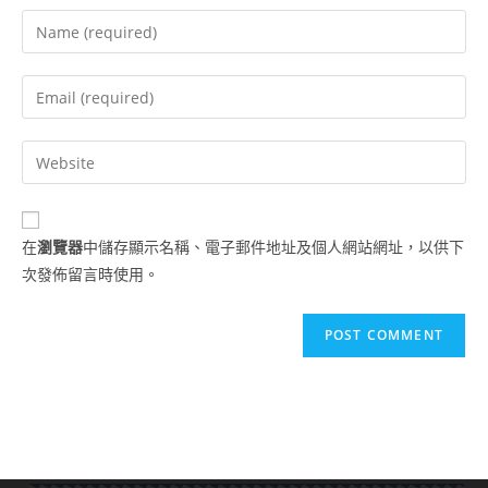
在
瀏覽器
中儲存顯示名稱、電子郵件地址及個人網站網址，以供下
次發佈留言時使用。