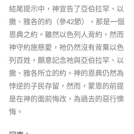
結尾提示中，神宣告了亞伯拉罕、以
撒、雅各的約（參42節），那是一個
恩典之約。雖然以色列人背約，然而
神守約施慈愛，祂仍然沒有背棄以色
列百姓，願意記念祂與亞伯拉罕、以
撒、雅各所立的約。神的恩典仍然為
悖逆的子民存留，然而，蒙恩的前提
是在神的面前悔改，為過去的惡行懊
悔。