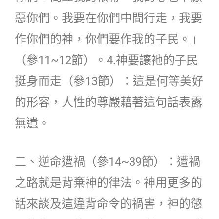
惡你們。我要在你們中間行走，我要
作你們的神，你們要作我的子民。」
（參11~12節）。4.神要讓祂的子民
挺身而走（參13節）：這是何等美好
的形容，人性的尊嚴藉著這句話表露
無遺。
二、逆命遭禍（參14~39節）：遭禍
之路就是背棄神的律法。神用更多的
話來談及這違背命令的禍害，神的懲