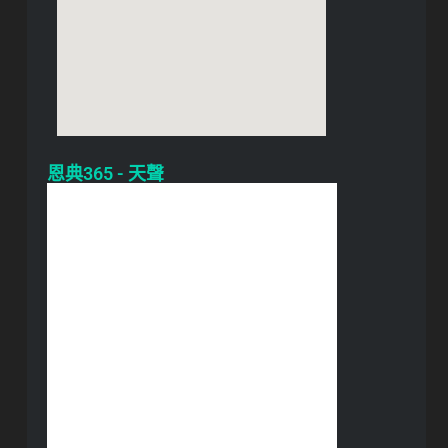
恩典365 - 天聲