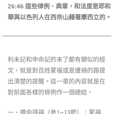
26:46 這些律例、典章，和法度是耶和
華與以色列人在西奈山藉著摩西立的。
利未記和申命記的末了都有類似的經
文，就是對百姓蒙福或是遭禍的路提
出清楚的提醒。這一章的內容就是在
對前面各樣的條例作一個總結。
一、遵命得福（參1~13節）：蒙福