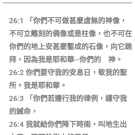
26:1 「你們不可做甚麼虛無的神像，
不可立雕刻的偶像或是柱像，也不可在
你們的地上安甚麼鏨成的石像，向它跪
拜，因為我是耶和華─你們的 神。
26:2 你們要守我的安息日，敬我的聖
所。我是耶和華。
26:3 「你們若遵行我的律例，謹守我
的誡命，
26:4 我就給你們降下時雨，叫地生出