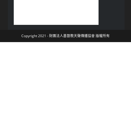
Copyright 2021 - 財團法人基督教天聲傳播協會 版權所有