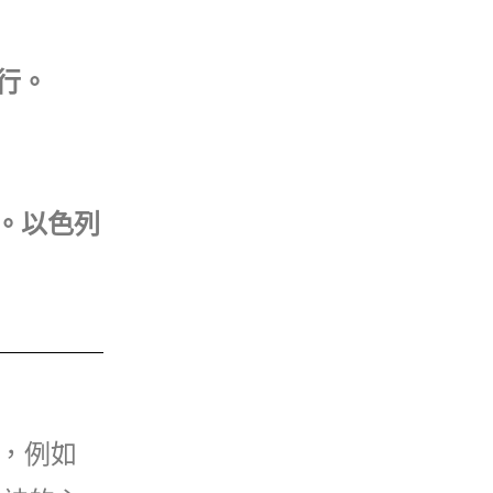
行。
死。以色列
，例如