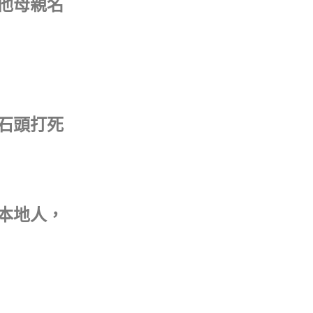
（他母親名
用石頭打死
是本地人，