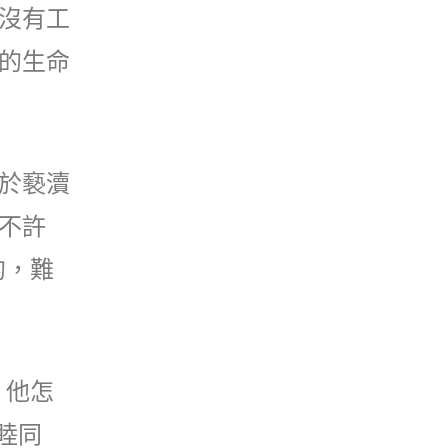
沒有工
的生命
於褻瀆
不許
的，難
，他怎
睦同