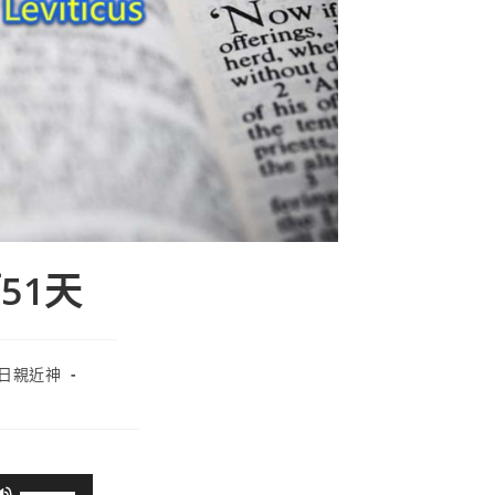
第51天
日親近神
使