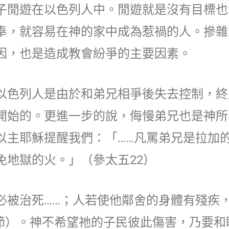
子閒遊在以色列人中。閒遊就是沒有目標也
奉，就容易在神的家中成為惹禍的人。摻雜
因，也是造成教會紛爭的主要因素。
以色列人是由於和弟兄相爭後失去控制，終
開始的。更進一步的說，侮慢弟兄也是神所
以主耶穌提醒我們：「……凡罵弟兄是拉加
免地獄的火。」（參太五22）
必被治死……；人若使他鄰舍的身體有殘疾
0節）。神不希望祂的子民彼此傷害，乃要和