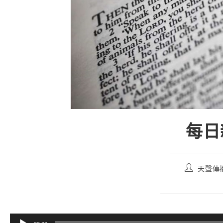
每日親
天聲傳
音