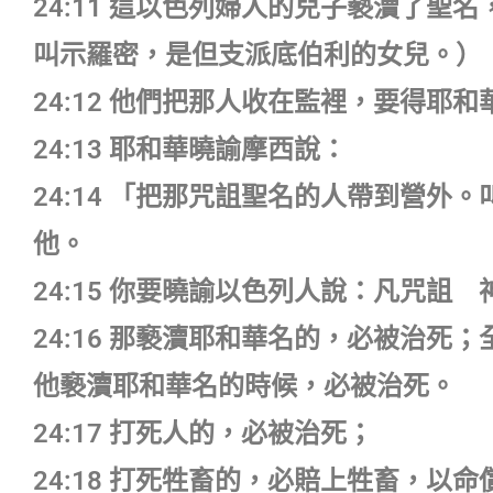
24:11 這以色列婦人的兒子褻瀆了
叫示羅密，是但支派底伯利的女兒。）
24:12 他們把那人收在監裡，要得耶
24:13 耶和華曉諭摩西說：
24:14 「把那咒詛聖名的人帶到營
他。
24:15 你要曉諭以色列人說：凡咒詛
24:16 那褻瀆耶和華名的，必被治
他褻瀆耶和華名的時候，必被治死。
24:17 打死人的，必被治死；
24:18 打死牲畜的，必賠上牲畜，以命