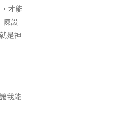
一，才能
，陳設
就是神
讓我能