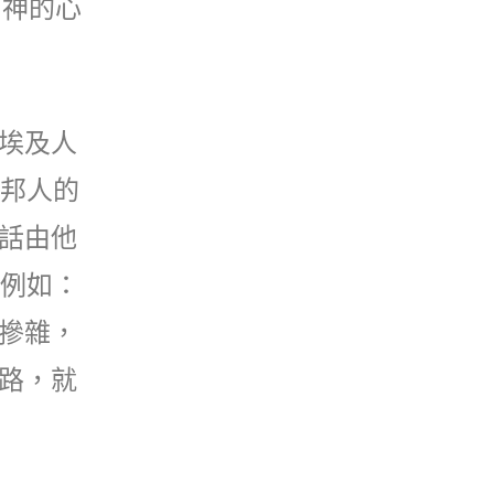
）神的心
埃及人
外邦人的
話由他
；例如：
摻雜，
路，就