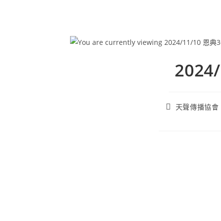
202
天聲傳播協會