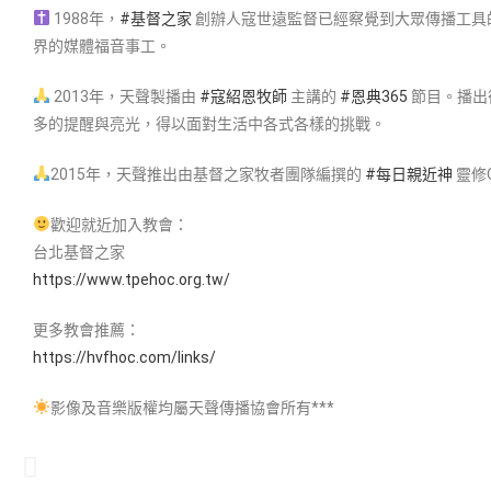
1988年，
#基督之家
創辦人寇世遠監督已經察覺到大眾傳播工具
界的媒體福音事工。
2013年，天聲製播由
#寇紹恩牧師
主講的
#恩典365
節目。播出
多的提醒與亮光，得以面對生活中各式各樣的挑戰。
2015年，天聲推出由基督之家牧者團隊編撰的
#每日親近神
靈修
歡迎就近加入教會：
台北基督之家
https://www.tpehoc.org.tw/
更多教會推薦：
https://hvfhoc.com/links/
影像及音樂版權均屬天聲傳播協會所有***