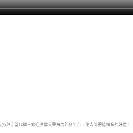
支持與守望代禱。歡迎廣傳天聲海內外各平台，使人同得這福音的好處！