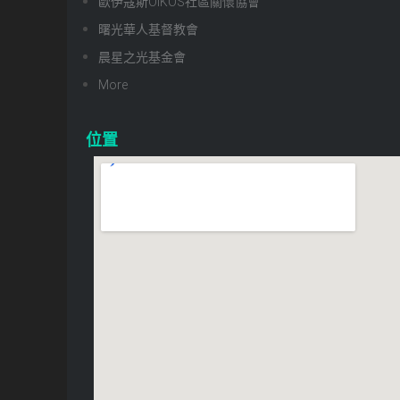
歐伊寇斯OIKOS社區關懷協會
曙光華人基督教會
晨星之光基金會
More
位置