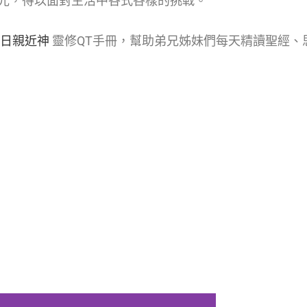
光，得以面對生活中各式各樣的挑戰。
每日親近神
靈修QT手冊，幫助弟兄姊妹們每天精讀聖經、