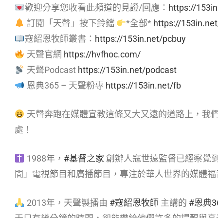
歡迎分享您收看此頻道的見證/回應：
https://153in
訂閱「天聲」按下鈴鐺
*全部*
https://153in.ne
寇紹恩牧師叢書：
https://153in.net/pcbuy
天聲官網
https://hvfhoc.com/
天聲Podcast
https://153in.net/podcast
恩典365 – 天聲粉專
https://153in.net/fb
天聲奔跑在媒體宣教這條又大又遠的道路上，我
處！
1988年，
#基督之家
創辦人寇世遠監督已經察覺
間」電視節目和廣播節目，專注於華人世界的媒體福
2013年，天聲製播由
#寇紹恩牧師
主講的
#恩典3