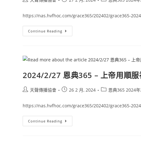
https://nas.hvfhoc.com/grace365/202402/grace36
Continue Reading
2024/2/27 恩典365 – 上帝用順
天聲傳播協會
26 2 月, 2024
恩典365 2024
https://nas.hvfhoc.com/grace365/202402/grace3
Continue Reading