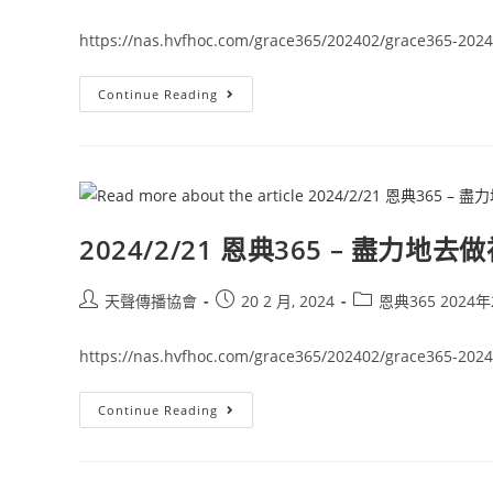
https://nas.hvfhoc.com/grace365/202402/grace
Continue Reading
2024/2/21 恩典365 – 盡力地
天聲傳播協會
20 2 月, 2024
恩典365 2024
https://nas.hvfhoc.com/grace365/202402/grace
Continue Reading