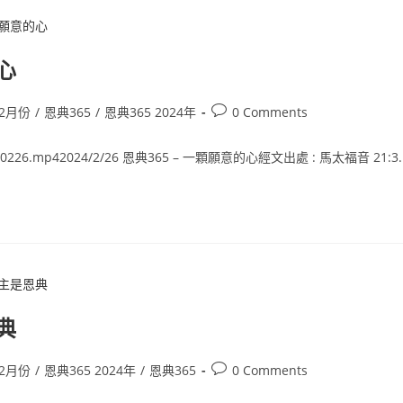
的心
年2月份
/
恩典365
/
恩典365 2024年
0 Comments
5-20240226.mp42024/2/26 恩典365 – 一顆願意的心經文出處 : 馬太福音 21:3..
恩典
年2月份
/
恩典365 2024年
/
恩典365
0 Comments