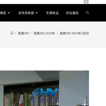
專區
支持與奉獻
天聲商品
好站連結
>
恩典365
>
恩典365 2024年
>
恩典365 2024年2月份