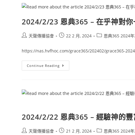
2024/2/23 恩典365 – 在乎神
天聲傳播協會
22 2 月, 2024
恩典365 2024
https://nas.hvfhoc.com/grace365/202402/grace3
Continue Reading
2024/2/22 恩典365 – 經驗
天聲傳播協會
21 2 月, 2024
恩典365 2024