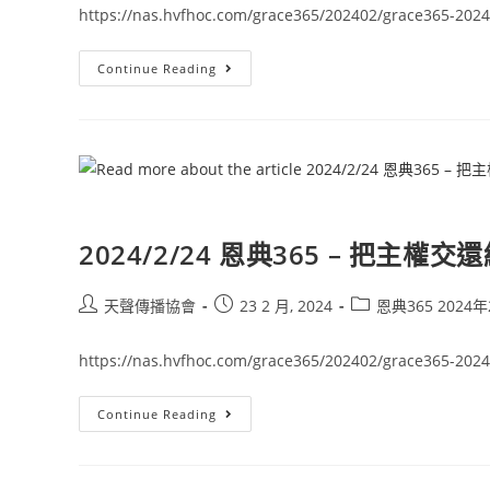
https://nas.hvfhoc.com/grace365/202402/grace36
Continue Reading
2024/2/24 恩典365 – 把主權交
天聲傳播協會
23 2 月, 2024
恩典365 2024
https://nas.hvfhoc.com/grace365/202402/grace36
Continue Reading