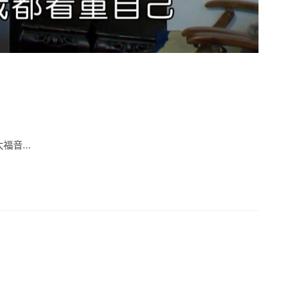
太福音...