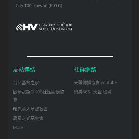
City 100, Taiwan (R.O.C)
友站連結
社群網路
台北基督之家
天聲傳播協會 youtube
歐伊寇斯OIKOS社區關懷協
恩典365 - 天聲 臉書
會
曙光華人基督教會
晨星之光基金會
More