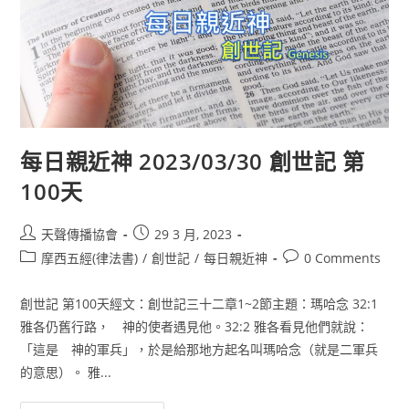
每日親近神 2023/03/30 創世記 第
100天
天聲傳播協會
29 3 月, 2023
摩西五經(律法書)
/
創世記
/
每日親近神
0 Comments
創世記 第100天經文：創世記三十二章1~2節主題：瑪哈念 32:1
雅各仍舊行路， 神的使者遇見他。32:2 雅各看見他們就說：
「這是 神的軍兵」，於是給那地方起名叫瑪哈念（就是二軍兵
的意思）。 雅...