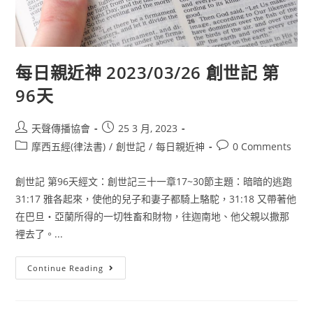
每日親近神 2023/03/26 創世記 第
96天
天聲傳播協會
25 3 月, 2023
摩西五經(律法書)
/
創世記
/
每日親近神
0 Comments
創世記 第96天經文：創世記三十一章17~30節主題：暗暗的逃跑
31:17 雅各起來，使他的兒子和妻子都騎上駱駝，31:18 又帶著他
在巴旦‧亞蘭所得的一切牲畜和財物，往迦南地、他父親以撒那
裡去了。...
Continue Reading