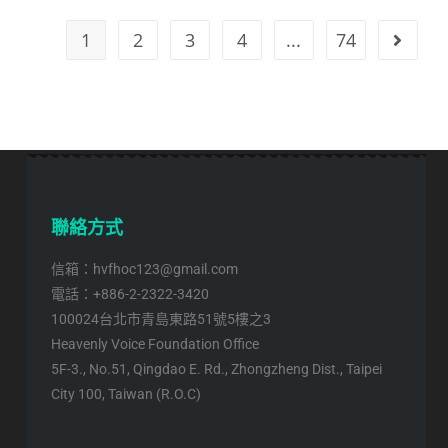
1
2
3
4
...
74
聯絡方式
信箱：hvfhoc123@gmail.com
電話：+886-2-2322-3420
100024台北市青島東路51號5樓之3
Heavenly Voice Foundation Office
5F-3., No.51, Qingdao E. Rd., Zhongzheng Dist., Taipei
City 100, Taiwan (R.O.C)