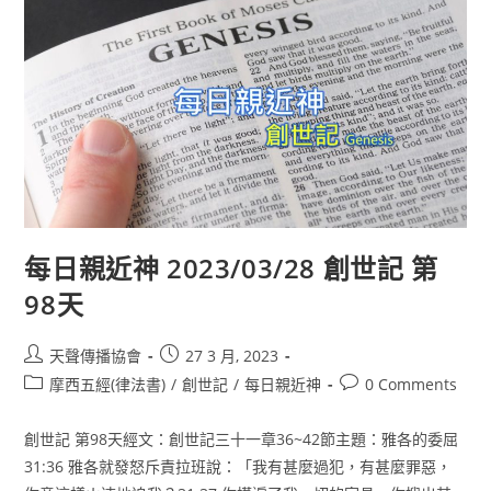
每日親近神 2023/03/28 創世記 第
98天
天聲傳播協會
27 3 月, 2023
摩西五經(律法書)
/
創世記
/
每日親近神
0 Comments
創世記 第98天經文：創世記三十一章36~42節主題：雅各的委屈
31:36 雅各就發怒斥責拉班說：「我有甚麼過犯，有甚麼罪惡，