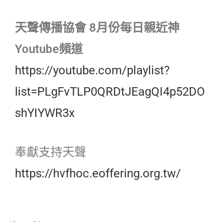
天聲傳播協會 8月份每日親近神
Youtube頻道
https://youtube.com/playlist?
list=PLgFvTLP0QRDtJEagQI4p52DO
shYIYWR3x
奉獻支持天聲
https://hvfhoc.eoffering.org.tw/