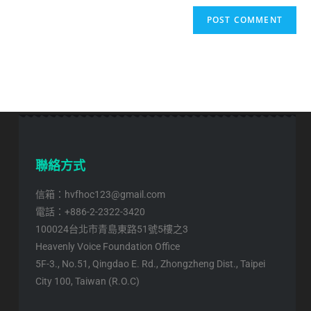
聯絡方式
信箱：hvfhoc123@gmail.com
電話：+886-2-2322-3420
100024台北市青島東路51號5樓之3
Heavenly Voice Foundation Office
5F-3., No.51, Qingdao E. Rd., Zhongzheng Dist., Taipei
City 100, Taiwan (R.O.C)