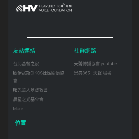
友站連結
社群網路
台北基督之家
天聲傳播協會 youtube
歐伊寇斯OIKOS社區關懷協
恩典365 - 天聲 臉書
會
曙光華人基督教會
晨星之光基金會
More
位置