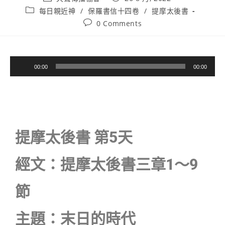
每日親近神
/
保羅書信十四卷
/
提摩太後書
0 Comments
音
00:00
00:00
訊
播
放
器
提摩太後書 第5天
經文：提摩太後書三章1〜9
節
主題：末日的時代