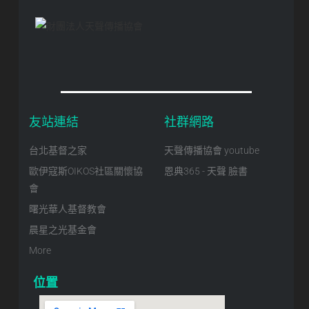
友站連結
社群網路
台北基督之家
天聲傳播協會 youtube
歐伊寇斯OIKOS社區關懷協
恩典365 - 天聲 臉書
會
曙光華人基督教會
晨星之光基金會
More
位置