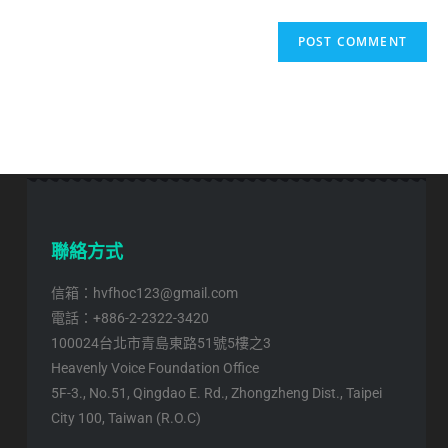
聯絡方式
信箱：hvfhoc123@gmail.com
電話：+886-2-2322-3420
100024台北市青島東路51號5樓之3
Heavenly Voice Foundation Office
5F-3., No.51, Qingdao E. Rd., Zhongzheng Dist., Taipei
City 100, Taiwan (R.O.C)