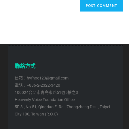
聯絡方式
信箱：hvfhoc123@gmail.com
電話：+886-2-2322-3420
100024台北市青島東路51號5樓之3
Heavenly Voice Foundation Office
5F-3., No.51, Qingdao E. Rd., Zhongzheng Dist., Taipei
City 100, Taiwan (R.O.C)