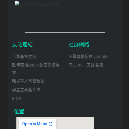
友站連結
社群網路
台北基督之家
天聲傳播協會 youtube
歐伊寇斯OIKOS社區關懷協
恩典365 - 天聲 臉書
會
曙光華人基督教會
晨星之光基金會
More
位置