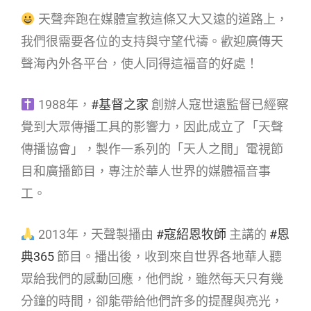
天聲奔跑在媒體宣教這條又大又遠的道路上，
我們很需要各位的支持與守望代禱。歡迎廣傳天
聲海內外各平台，使人同得這福音的好處！
1988年，
#基督之家
創辦人寇世遠監督已經察
覺到大眾傳播工具的影響力，因此成立了「天聲
傳播協會」，製作一系列的「天人之間」電視節
目和廣播節目，專注於華人世界的媒體福音事
工。
2013年，天聲製播由
#寇紹恩牧師
主講的
#恩
典365
節目。播出後，收到來自世界各地華人聽
眾給我們的感動回應，他們說，雖然每天只有幾
分鐘的時間，卻能帶給他們許多的提醒與亮光，