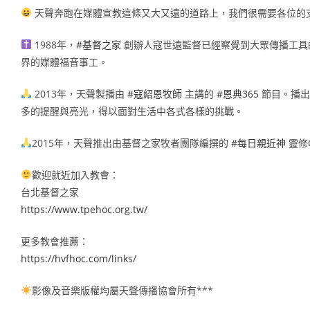
天聲奔跑在媒體宣教這條又大又遠的道路上，我們很需要各位的
1988年，
#基督之家
創辦人寇世遠監督已經察覺到大眾傳播工具
界的媒體福音事工。
2013年，天聲製播由
#寇紹恩牧師
主講的
#恩典365
節目。播出
多的提醒與亮光，得以面對生活中各式各樣的挑戰。
2015年，天聲推出由基督之家牧者團隊編撰的
#每日親近神
靈修
歡迎就近加入教會：
台北基督之家
https://www.tpehoc.org.tw/
更多教會推薦：
https://hvfhoc.com/links/
影像及音樂版權均屬天聲傳播協會所有***