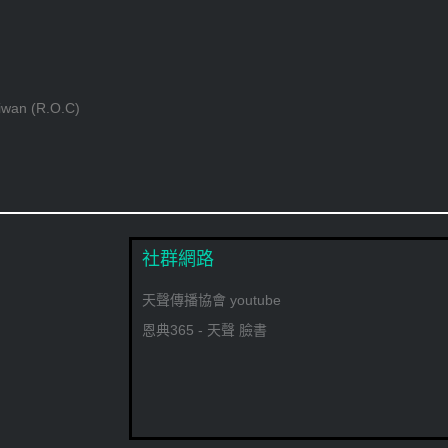
aiwan (R.O.C)
社群網路
天聲傳播協會 youtube
恩典365 - 天聲 臉書