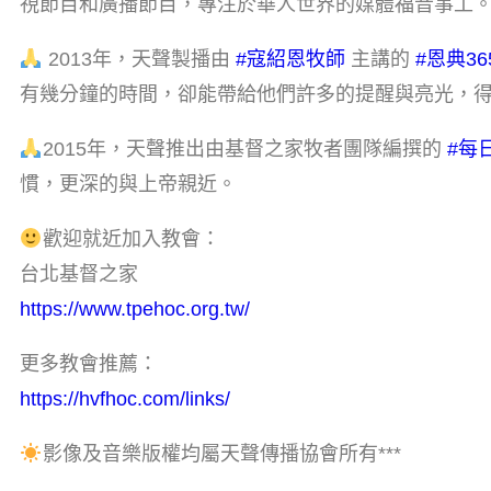
視節目和廣播節目，專注於華人世界的媒體福音事工
2013年，天聲製播由
#寇紹恩牧師​
主講的
#恩典365
有幾分鐘的時間，卻能帶給他們許多的提醒與亮光，
2015年，天聲推出由基督之家牧者團隊編撰的
#每
慣，更深的與上帝親近。
歡迎就近加入教會：
台北基督之家
https://www.tpehoc.org.tw/
更多教會推薦：
https://hvfhoc.com/links/
影像及音樂版權均屬天聲傳播協會所有***