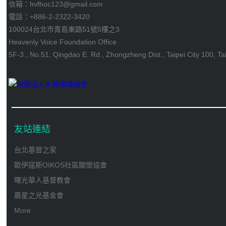
信箱：hvfhoc123@gmail.com
電話：+886-2-2322-3420
100024台北市青島東路51號5樓之3
Heavenly Voice Foundation Office
5F-3., No.51, Qingdao E. Rd., Zhongzheng Dist., Taipei City 100, T
友站連結
台北基督之家
歐伊寇斯OIKOS社區關懷協會
曙光華人基督教會
晨星之光基金會
More