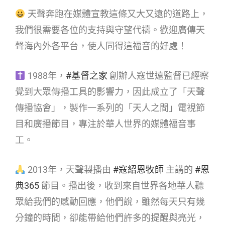
天聲奔跑在媒體宣教這條又大又遠的道路上，
我們很需要各位的支持與守望代禱。歡迎廣傳天
聲海內外各平台，使人同得這福音的好處！
1988年，
#基督之家​
創辦人寇世遠監督已經察
覺到大眾傳播工具的影響力，因此成立了「天聲
傳播協會」，製作一系列的「天人之間」電視節
目和廣播節目，專注於華人世界的媒體福音事
工。
2013年，天聲製播由
#寇紹恩牧師​
主講的
#恩
典365​
節目。播出後，收到來自世界各地華人聽
眾給我們的感動回應，他們說，雖然每天只有幾
分鐘的時間，卻能帶給他們許多的提醒與亮光，