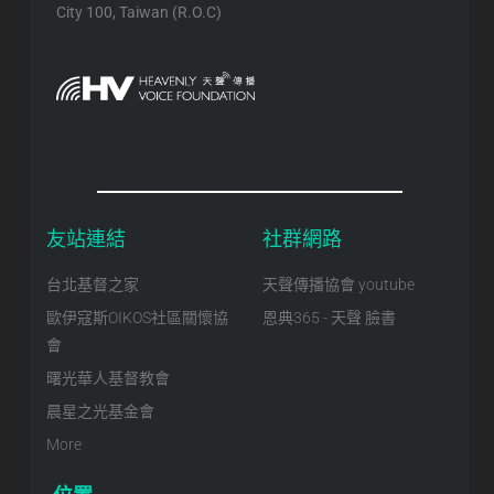
City 100, Taiwan (R.O.C)
友站連結
社群網路
台北基督之家
天聲傳播協會 youtube
歐伊寇斯OIKOS社區關懷協
恩典365 - 天聲 臉書
會
曙光華人基督教會
晨星之光基金會
More