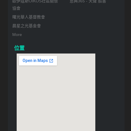
歐伊寇斯OIKOS社區關懷
恩典365 - 天聲 臉書
協會
曙光華人基督教會
晨星之光基金會
More
位置