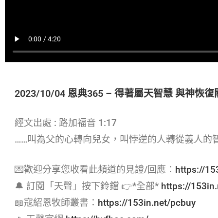
2023/10/04 恩典365 – 得著屬天智慧 與神恢
經文出處 : 路加福音 1:17
……叫為父的心轉向兒女，叫悖逆的人轉從義人的
💌歡迎分享您收看此頻道的見證/回應：
https://15
🔔 訂閱「天聲」按下鈴鐺 👉*全部*
https://153in
📖寇紹恩牧師叢書：
https://153in.net/pcbuy