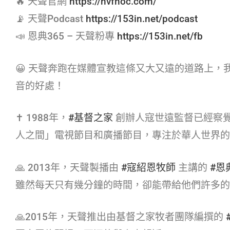
🔥 天聲官網
https://hvfhoc.com/
📡 天聲Podcast
https://153in.net/podcast
📣 恩典365 – 天聲粉專
https://153in.net/fb
😀 天聲奔跑在媒體宣教這條又大又遠的道路上
音的好處！
✝ 1988年，
#基督之家​
創辦人寇世遠監督已經察
人之間」電視節目和廣播節目，專注於華人世界的
🙏 2013年，天聲製播由
#寇紹恩牧師​
主講的
#恩典
雖然每天只有幾分鐘的時間，卻能帶給他們許多的
🙏2015年，天聲推出由基督之家牧者團隊編撰的