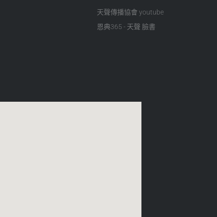
天聲傳播協會 youtube
恩典365 - 天聲 臉書