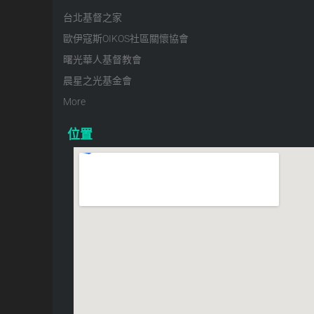
台北基督之家
歐伊寇斯OIKOS社區關懷協會
曙光華人基督教會
晨星之光基金會
More
位置