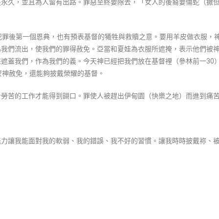
是永久，並且為人留有出路。罪惡至終要除去，「女人的後裔要傷蛇（撒
犯罪後第一個恩典，也有預表基督的犧牲與救贖之意。要用羊皮做衣服，
為我們流出，使我們的罪得赦免。亞當和夏娃為衣服所遮掩，表示他們被
遮蓋我們，作為我們的義。今天神已經把我們放在基督裡（參林前一30
蒙神赦免，還能夠披戴榮耀的基督。
身勞苦的工作才能得到餬口。罪使人被趕出伊甸園（快樂之地）而進到痛
能力讓我能面對我的軟弱、我的錯誤、我不好的習慣。讓我時時披戴祢、