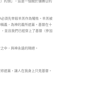
但）的頭」，這是一個關於彌賽亞的
神必須先宰殺羊羔作為犧牲。羊羔被
神稱義，為神的義所遮蓋。基督在十
），並且我們已經穿上了基督（參加
苦之中，與神永遠的隔絕。
被祢遮蓋，讓人在我身上只見基督。