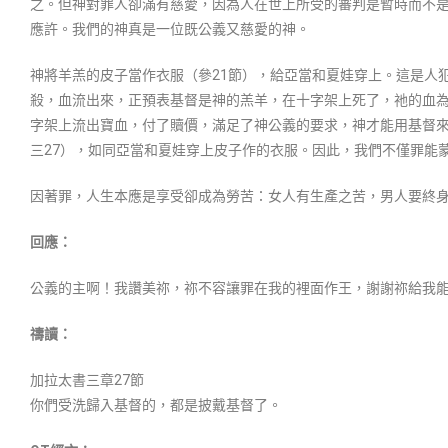
之。但神對罪人卻滿有慈愛，因為人在世上所受的審判是暫時而不
應許。我們的神真是一位既公義又慈愛的神。
神將羊羔的皮子當作衣服（參21節），給亞當和夏娃穿上。這是人
殺，血流出來，正預表基督是神的羔羊，在十字架上死了，祂的血
字架上流出寶血，付了贖價，滿足了神公義的要求，神才能用基督來
三27），如同亞當和夏娃穿上皮子作的衣服。因此，我們不僅罪能
因著罪，人生本應是享受卻成為勞苦：女人有生產之苦，男人要終
回應：
公義的主啊！我讚美祢，祢不容讓罪在我的裡面作王，謝謝祢給我
禱讀：
加拉太書三章27節
你們受洗歸入基督的，都是披戴基督了。