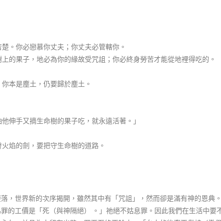
受苦楚。你必戀慕你丈夫；你丈夫必管轄你。
那樹上的果子，地必為你的緣故受咒詛；你必終身勞苦才能從地裡得吃的。
的。你本是塵土，仍要歸於塵土。
恐怕他伸手又摘生命樹的果子吃，就永遠活著。」
動發火焰的劍，要把守生命樹的道路。
墮落，世界新的次序揭開，雖然其中有「咒詛」，然而卻是滿有神的恩典
罪的工價是「死（與神隔絕） 。」祂絕不姑息罪。因此我們在生活中要