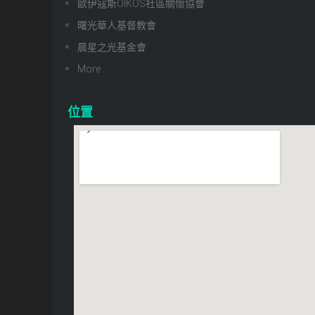
歐伊寇斯OIKOS社區關懷協會
曙光華人基督教會
晨星之光基金會
More
位置