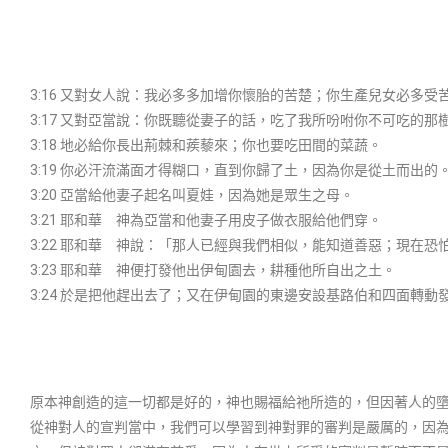
3:16 又對女人說：我必多多加增你懷胎的苦楚；你生產兒女必多
3:17 又對亞當說：你既聽從妻子的話，吃了我所吩咐你不可吃的
3:18 地必給你長出荊棘和蒺藜來；你也要吃田間的菜蔬。
3:19 你必汗流滿面才得糊口，直到你歸了土，因為你是從土而出
3:20 亞當給他妻子起名叫夏娃，因為她是眾生之母。
3:21 耶和華 神為亞當和他妻子用皮子做衣服給他們穿。
3:22 耶和華 神說：「那人已經與我們相似，能知道善惡；現在
3:23 耶和華 神便打發他出伊甸園去，耕種他所自出之土。
3:24 於是把他趕出去了；又在伊甸園的東邊安設基路伯和四面轉
原本神創造的這一切都是好的，神也賜福給祂所造的，但因著人的
從神對人的宣判當中，我們可以學習到神對罪的審判是嚴厲的，因為