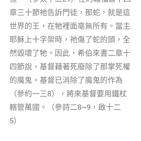
章三十節祂告訴門徒，那蛇，就是這
世界的王，在牠裡面亳無所有。當主
耶穌上十字架時，祂傷了蛇的頭，全
然毀壞了牠。因此，希伯來書二章十
四節說，基督藉著死廢除了那掌死權
的魔鬼。基督已消除了魔鬼的作為
（參約一三8），將來基督要用鐵杖
轄管萬國。（參詩二8~9，啟十二
5）