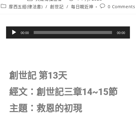
摩西五經(律法書)
/
創世記
/
每日親近神
0 Comments
音
00:00
00:00
訊
播
放
器
創世記 第13天
經文：創世記三章14~15節
主題：救恩的初現