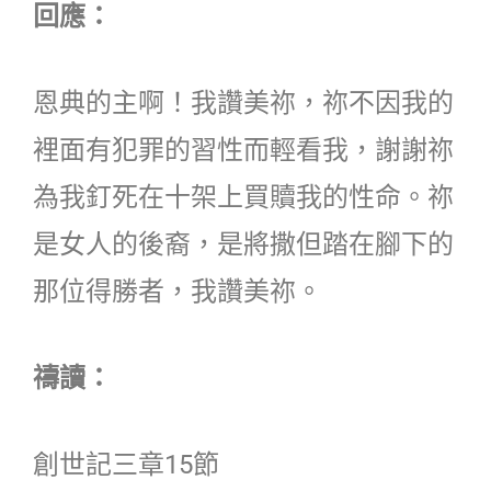
回應：
恩典的主啊！我讚美祢，祢不因我的
裡面有犯罪的習性而輕看我，謝謝祢
為我釘死在十架上買贖我的性命。祢
是女人的後裔，是將撒但踏在腳下的
那位得勝者，我讚美祢。
禱讀：
創世記三章15節