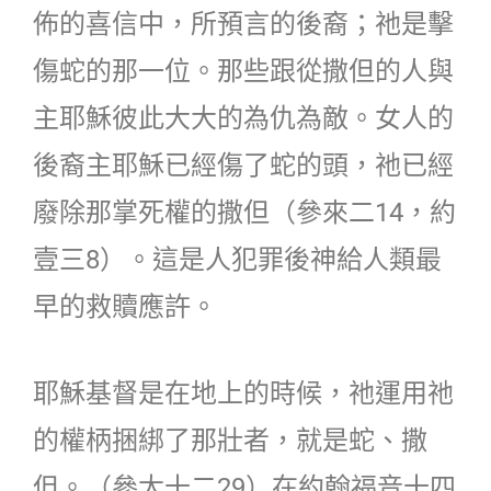
佈的喜信中，所預言的後裔；祂是擊
傷蛇的那一位。那些跟從撒但的人與
主耶穌彼此大大的為仇為敵。女人的
後裔主耶穌已經傷了蛇的頭，祂已經
廢除那掌死權的撒但（參來二14，約
壹三8）。這是人犯罪後神給人類最
早的救贖應許。
耶穌基督是在地上的時候，祂運用祂
的權柄捆綁了那壯者，就是蛇、撒
但。（參太十二29）在約翰福音十四