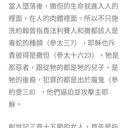
當人墮落後，撒但的生命就進入人的
裡面，在人的肉體裡面。所以不只施
洗約翰曾指責法利賽人和撒都該人是
毒蛇的種類（參太三7），耶穌也斥
責彼得是撒但（參太十六23）。牠是
那惡者，跟從牠的都是牠的兒子，是
牠的後裔，犯罪的都是出於魔鬼（參
約壹三8），他們逼迫並攻擊主耶
穌。
創世記三章十五節的女人，首先是指