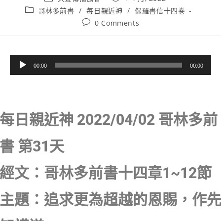
哥林多前書
/
每日親近神
/
保羅書信十四卷
0 Comments
音
00:00
00:00
訊
播
放
器
每日親近神 2022/04/02 哥林多前
書 第31天
經文：哥林多前書十四章1~12節
主題：追求更為超越的恩賜，作