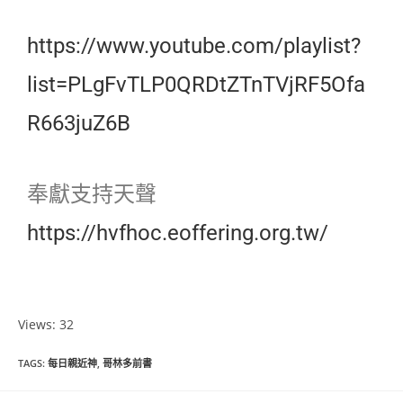
https://www.youtube.com/playlist?
list=PLgFvTLP0QRDtZTnTVjRF5Ofa
R663juZ6B
奉獻支持天聲
https://hvfhoc.eoffering.org.tw/
Views: 32
TAGS
:
每日親近神
,
哥林多前書