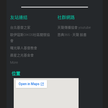
友站連結
社群網路
台北基督之家
天聲傳播協會 youtube
歐伊寇斯OIKOS社區關懷協
恩典365 - 天聲 臉書
會
曙光華人基督教會
晨星之光基金會
More
位置