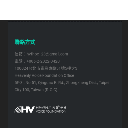
聯絡方式
信箱：hvfhoc123@gmail.com
電話：+886-2-2322-3420
100024台北市青島東路51號5樓之3
Heavenly Voice Foundation Office
5F-3., No.51, Qingdao E. Rd., Zhongzheng Dist., Taipei
City 100, Taiwan (R.O.C)