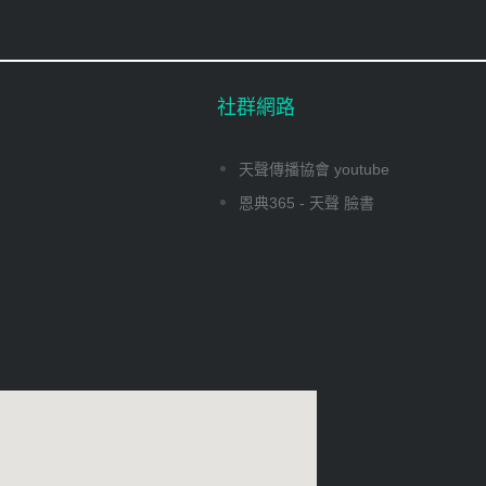
社群網路
天聲傳播協會 youtube
恩典365 - 天聲 臉書