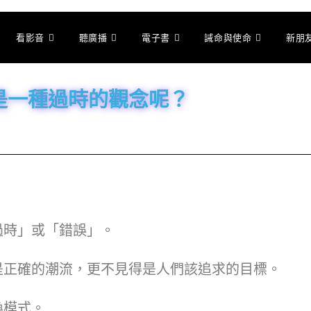
看影音
聽廣播
電子書
誡命與使命
新朋
是一種過時的觀念呢？
過時」或「錯誤」。
然是正確的潮流，更不見得是人們該追求的目標。
換模式。