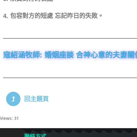
4. 包容對方的短處 忘記昨日的失敗。
寇紹涵牧師: 婚姻座談 合神心意的夫妻關係 
回主題頁
Views: 31
聯絡方式