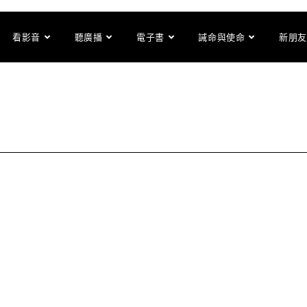
看影音
聽廣播
電子書
誡命與使命
新朋友