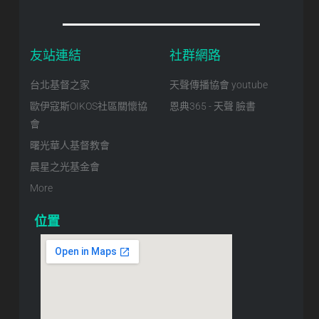
友站連結
社群網路
台北基督之家
天聲傳播協會 youtube
歐伊寇斯OIKOS社區關懷協
恩典365 - 天聲 臉書
會
曙光華人基督教會
晨星之光基金會
More
位置