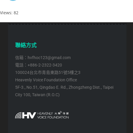
Views: 82
聯絡方式
信箱：hvfhoc123@gmail.com
電話：+886-2-2322-3420
100024台北市青島東路51號5樓之3
Heavenly Voice Foundation Office
5F-3., No.51, Qingdao E. Rd., Zhongzheng Dist., Taipei
City 100, Taiwan (R.O.C)