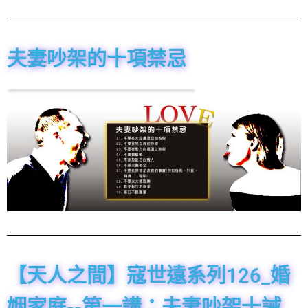
夫妻吵架的十項禁忌
【天人之間】寇世遠系列126_婚
姻家庭--第一講：夫妻吵架十誡