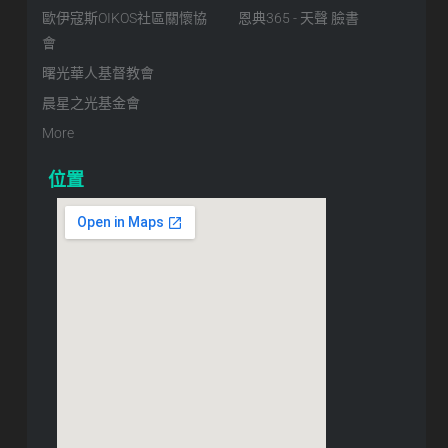
歐伊寇斯OIKOS社區關懷協
恩典365 - 天聲 臉書
會
曙光華人基督教會
晨星之光基金會
More
位置