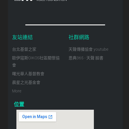
友站連結
社群網路
台北基督之家
天聲傳播協會 youtube
歐伊寇斯OIKOS社區關懷協
恩典365 - 天聲 臉書
會
曙光華人基督教會
晨星之光基金會
More
位置