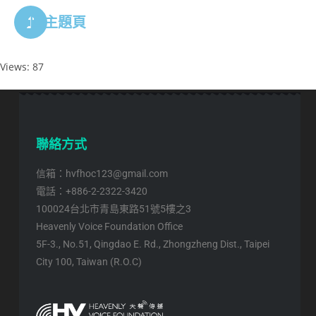
回主題頁
Views: 87
聯絡方式
信箱：hvfhoc123@gmail.com
電話：+886-2-2322-3420
100024台北市青島東路51號5樓之3
Heavenly Voice Foundation Office
5F-3., No.51, Qingdao E. Rd., Zhongzheng Dist., Taipei
City 100, Taiwan (R.O.C)