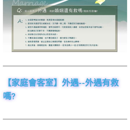
【家庭會客室】外遇--外遇有救
嗎?