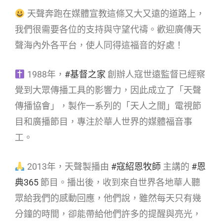
天聲奔跑在媒體宣教這條又大又遠的道路上，
我們很需要各位的支持與守望代禱。歡迎廣傳天
聲海內外各平台，使人同得這福音的好處！
1988年，
#基督之家
創辦人寇世遠監督已經察
覺到大眾傳播工具的影響力，因此成立了「天聲
傳播協會」，製作一系列的「天人之間」電視節
目和廣播節目，專注於華人世界的媒體福音事
工。
2013年，天聲製播由
#寇紹恩牧師
主講的
#恩
典365
節目。播出後，收到來自世界各地華人聽
眾給我們的感動回應，他們說，雖然每天只有幾
分鐘的時間，卻能帶給他們許多的提醒與亮光，