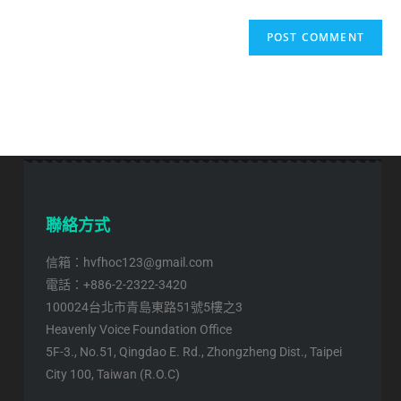
聯絡方式
信箱：hvfhoc123@gmail.com
電話：+886-2-2322-3420
100024台北市青島東路51號5樓之3
Heavenly Voice Foundation Office
5F-3., No.51, Qingdao E. Rd., Zhongzheng Dist., Taipei
City 100, Taiwan (R.O.C)