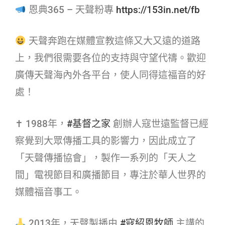
恩典365 – 天聲粉專
https://153in.net/fb
天聲奔跑在媒體宣教這條又大又遠的道路
上，我們很需要各位的支持與守望代禱。歡迎
廣傳天聲海內外各平台，使人同得這福音的好
處！
✝ 1988年，
#基督之家​
創辦人寇世遠監督已經
察覺到大眾傳播工具的影響力，因此成立了
「天聲傳播協會」，製作一系列的「天人之
間」電視節目和廣播節目，專注於華人世界的
媒體福音事工。
2013年，天聲製播由
#寇紹恩牧師​
主講的