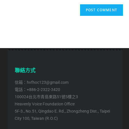
聯絡方式
信箱：hvfhoc123@gmail.com
電話：+886-2-2322-3420
100024台北市青島東路51號5樓之3
Heavenly Voice Foundation Office
5F-3., No.51, Qingdao E. Rd., Zhongzheng Dist., Taipei
City 100, Taiwan (R.O.C)