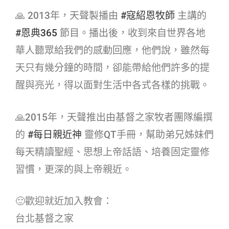
🙏 2013年，天聲製播由
#寇紹恩牧師​
主講的
#恩典365​
節目。播出後，收到來自世界各地
華人聽眾給我們的感動回應，他們說，雖然每
天只有幾分鐘的時間，卻能帶給他們許多的提
醒與亮光，得以面對生活中各式各樣的挑戰。
🙏2015年，天聲推出由基督之家牧者團隊編撰
的
#每日親近神​
靈修QT手冊，幫助弟兄姊妹們
每天精讀聖經、思想上帝話語、培養固定靈修
習慣，更深的與上帝親近。
🙂歡迎就近加入教會：
台北基督之家