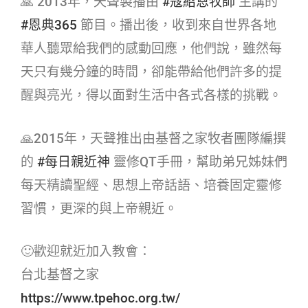
🙏 2013年，天聲製播由
#寇紹恩牧師​
主講的
#恩典365​
節目。播出後，收到來自世界各地
華人聽眾給我們的感動回應，他們說，雖然每
天只有幾分鐘的時間，卻能帶給他們許多的提
醒與亮光，得以面對生活中各式各樣的挑戰。
🙏2015年，天聲推出由基督之家牧者團隊編撰
的
#每日親近神​
靈修QT手冊，幫助弟兄姊妹們
每天精讀聖經、思想上帝話語、培養固定靈修
習慣，更深的與上帝親近。
🙂歡迎就近加入教會：
台北基督之家
https://www.tpehoc.org.tw/