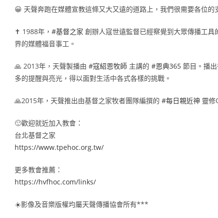
😀 天聲奔跑在媒體宣教這條又大又遠的道路上，我們很需要各位
✝ 1988年，
#基督之家​
創辦人寇世遠監督已經察覺到大眾傳播工具
界的媒體福音事工。
🙏 2013年，天聲製播由
#寇紹恩牧師​
主講的
#恩典365​
節目。播出
多的提醒與亮光，得以面對生活中各式各樣的挑戰。
🙏2015年，天聲推出由基督之家牧者團隊編撰的
#每日親近神​
靈修
🙂歡迎就近加入教會：
台北基督之家
https://www.tpehoc.org.tw/
更多教會推薦：
https://hvfhoc.com/links/
☀️影像及音樂版權均屬天聲傳播協會所有***