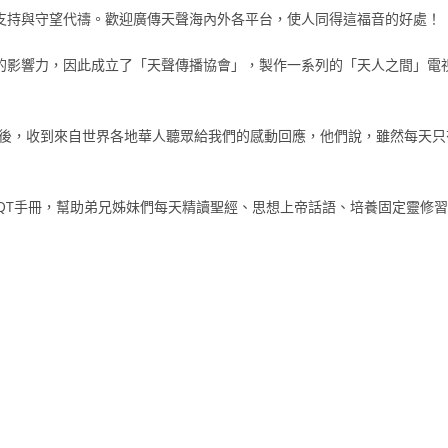
的支持與守望代禱。歡迎廣傳天聲海內外各平台，使人同得這福音的好處！
的影響力，因此成立了「天聲傳播協會」，製作一系列的「天人之間」電
後，收到來自世界各地華人聽眾給我們的感動回應，他們說，雖然每天只
QT手冊，幫助弟兄姊妹們每天精讀聖經、思想上帝話語、培養固定靈修