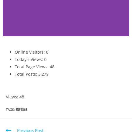
Online Visitors:
0
恩典365
Today's Views:
0
2023年6月份
Total Page Views:
48
Total Posts:
3,279
點擊觀看
Views: 48
TAGS
:
恩典365
Previous Post