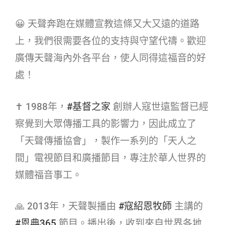
😀 天聲奔跑在媒體宣教這條又大又遠的道路
上，我們很需要各位的支持與守望代禱。歡迎
廣傳天聲海內外各平台，使人同得這福音的好
處！
✝ 1988年，
#基督之家​
創辦人寇世遠監督已經
察覺到大眾傳播工具的影響力，因此成立了
「天聲傳播協會」，製作一系列的「天人之
間」電視節目和廣播節目，專注於華人世界的
媒體福音事工。
🙏 2013年，天聲製播由
#寇紹恩牧師​
主講的
#恩典365​
節目。播出後，收到來自世界各地