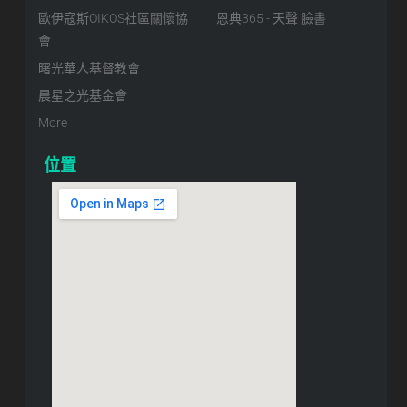
歐伊寇斯OIKOS社區關懷協
恩典365 - 天聲 臉書
會
曙光華人基督教會
晨星之光基金會
More
位置