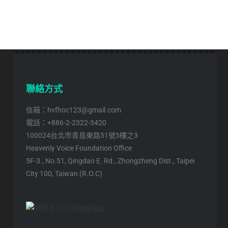
聯絡方式
信箱：hvfhoc123@gmail.com
電話：+886-2-2322-3420
100024台北市青島東路51號5樓之3
Heavenly Voice Foundation Office
5F-3., No.51, Qingdao E. Rd., Zhongzheng Dist., Taipei
City 100, Taiwan (R.O.C)