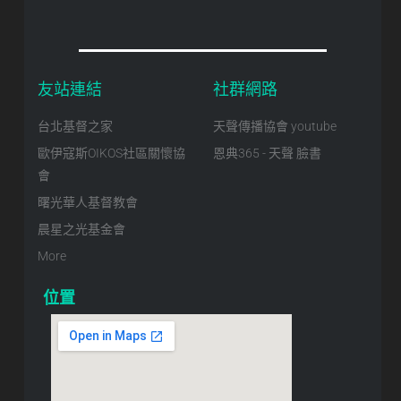
友站連結
社群網路
台北基督之家
天聲傳播協會 youtube
歐伊寇斯OIKOS社區關懷協
恩典365 - 天聲 臉書
會
曙光華人基督教會
晨星之光基金會
More
位置