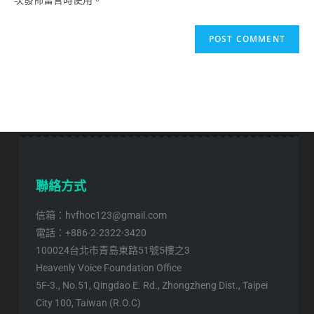
聯絡方式
信箱：hvfhoc123@gmail.com
電話：+886-2-2322-3420
100024台北市青島東路51號5樓之3
Heavenly Voice Foundation Office
5F-3., No.51, Qingdao E. Rd., Zhongzheng Dist., Taipei
City 100, Taiwan (R.O.C)