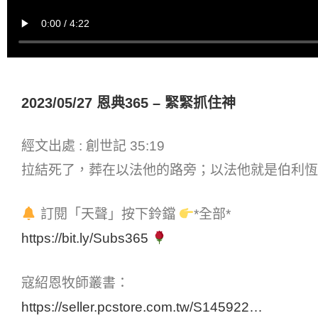
2023/05/27 恩典365 – 緊緊抓住神
經文出處 : 創世記 35:19
拉結死了，葬在以法他的路旁；以法他就是伯利恆
訂閱「天聲」按下鈴鐺
*全部*
https://bit.ly/Subs365
寇紹恩牧師叢書：
https://seller.pcstore.com.tw/S145922…