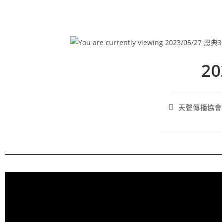
2
天聲傳播協會