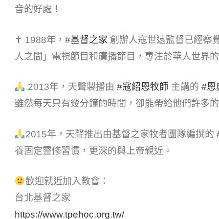
音的好處！
✝ 1988年，
#基督之家​
創辦人寇世遠監督已經察
人之間」電視節目和廣播節目，專注於華人世界的
2013年，天聲製播由
#寇紹恩牧師​
主講的
#恩典
雖然每天只有幾分鐘的時間，卻能帶給他們許多的
2015年，天聲推出由基督之家牧者團隊編撰的
養固定靈修習慣，更深的與上帝親近。
歡迎就近加入教會：
台北基督之家
https://www.tpehoc.org.tw/